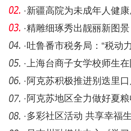
·
新疆高院为未成年人健康
·
精雕细琢秀出靓丽新图景
·
吐鲁番市税务局：“税动
业“向绿
·
上海台商子女学校师生在
访交流活
·
阿克苏积极推进别迭里口
·
阿克苏地区全力做好夏粮
·
多彩社区活动 共享幸福