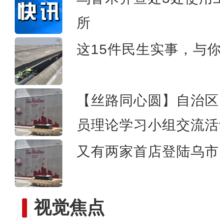
所
新疆草莓音乐节超4.6万
这15件民生实事，与
【丝路同心圆】自治区
员理论学习小组交流活
又有两家首店登陆乌市 
视觉焦点
新疆万余峰骆驼换“夏装