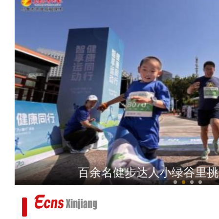
新疆阿尔金山：多种珍稀野
新疆昌吉州阜康：春日小红