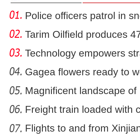
Police officers patrol in s
Tarim Oilfield produces 4
Technology empowers str
Xi
Gagea flowers ready to w
Nal
Magnificent landscape of
新疆草莓音乐节超4.6万
La
Freight train loaded with
Flights to and from Xinjian