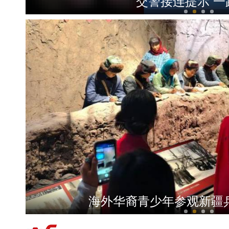
全国青少年女子足球民族团
新疆轮台：车辆失控坠渠孕妇被困，民
台青走进新疆 沉浸式体验