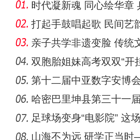
时代凝新魂 同心绘华章
彩上演
打起手鼓唱起歌 民间艺
新疆民间
亲子共学非遗变脸 传统
双胞胎姐妹高考双双“开挂
大，一个
第十二届中亚数字安博会将
举办
哈密巴里坤县第三十一
赛开赛
足球场变身“电影院” 这
化“夜空
山海不为远 研学正当时