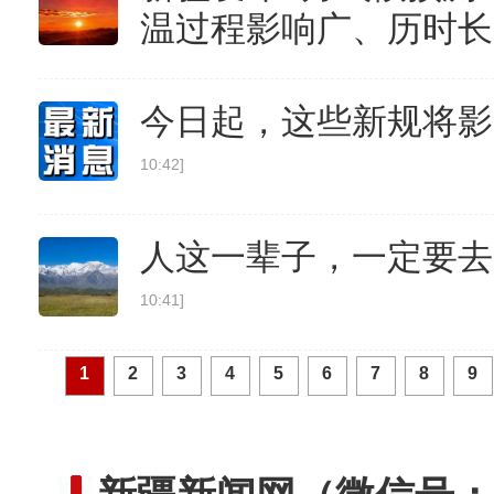
温过程影响广、历时长
今日起，这些新规将影
10:42]
新疆轮台：车辆失控坠渠孕妇被困，民
人这一辈子，一定要去
10:41]
1
2
3
4
5
6
7
8
9