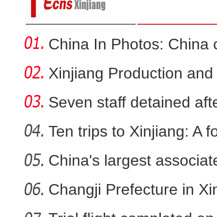
China In Photos: China 
Xinjiang Production and
Seven staff detained aft
Ten trips to Xinjiang: A f
新疆乌恰：三头骆驼深陷戈壁淤泥
China's largest associa
sta
Changji Prefecture in Xin