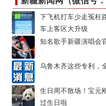
新疆新闻网
（微信号：c
下飞机打车少走冤枉
车上客区大升级
新疆乌恰：三头骆驼深陷戈壁淤泥
知名歌手新疆演唱会
乌鲁木齐这些专利，
生日周不散场！宝元
过生日啦