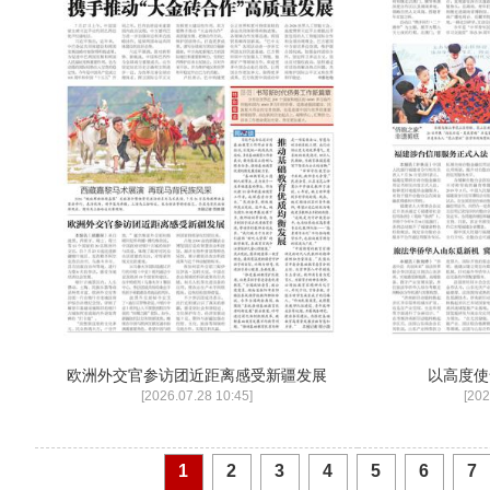
欧洲外交官参访团近距离感受新疆发展
以高度使
[2026.07.28 10:45]
[202
1
2
3
4
5
6
7