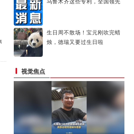
乌鲁木齐这些专利，全国领先
全国青少年女子足球民族团结友谊赛在新疆开赛
生日周不散场！宝元刚吹完蜡
离
烛，德瑞又要过生日啦
新疆轮台：车辆失控坠渠孕妇被困，民辅警用木板搭起“生
视觉焦点
命桥”