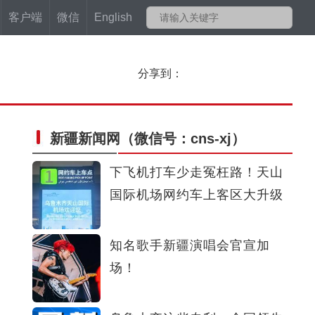
客户端
微信
English
分享到：
新疆新闻网
（微信号：cns-xj）
下飞机打车少走冤枉路！天山
国际机场网约车上客区大升级
盛夏割草忙 新疆多地机械化收割备足牲畜越冬“口粮”
知名歌手新疆演唱会官宣加
场！