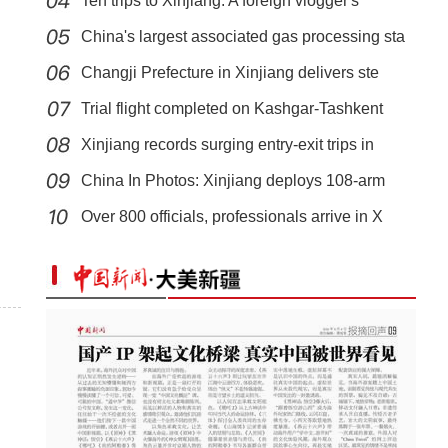
Ten trips to Xinjiang: A foreign vlogger's
China's largest associated gas processing sta
Changji Prefecture in Xinjiang delivers ste
Trial flight completed on Kashgar-Tashkent
Xinjiang records surging entry-exit trips in
China In Photos: Xinjiang deploys 108-arm
Over 800 officials, professionals arrive in X