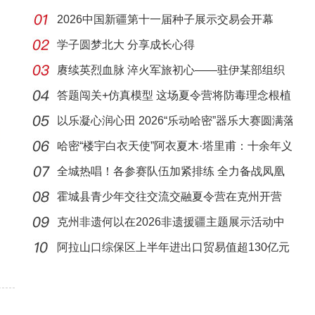
2026中国新疆第十一届种子展示交易会开幕
学子圆梦北大 分享成长心得
赓续英烈血脉 淬火军旅初心——驻伊某部组织
新兵开
答题闯关+仿真模型 这场夏令营将防毒理念根植
少年
以乐凝心润心田 2026“乐动哈密”器乐大赛圆满落
幕
哈密“楼宇白衣天使”阿衣夏木·塔里甫：十余年义
全城热唱！各参赛队伍加紧排练 全力备战凤凰
台歌超
霍城县青少年交往交流交融夏令营在克州开营
克州非遗何以在2026非遗援疆主题展示活动中
圈粉无
阿拉山口综保区上半年进出口贸易值超130亿元