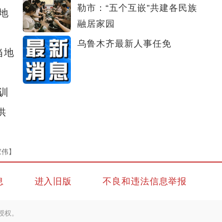
勒市：“五个互嵌”共建各民族
地
融居家园
乌鲁木齐最新人事任免
当地
训
供
家伟】
息
进入旧版
不良和违法信息举报
授权。