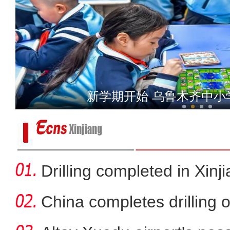
昌吉有戏•闽疆合韵——漳
新学期开始 乌鲁木齐中小
Drilling completed in Xinj
China completes drilling o