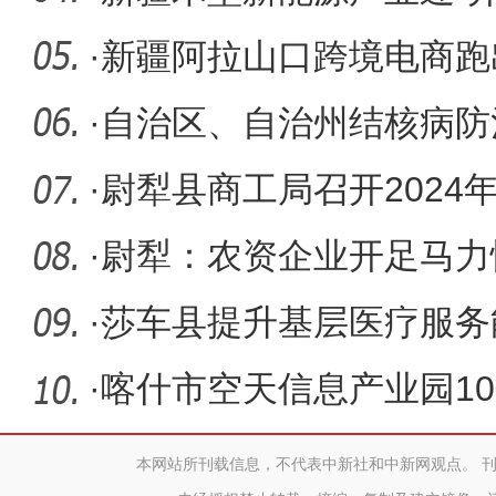
亿元
·
新疆阿拉山口跨境电商跑出
·
自治区、自治州结核病防
犁县开展
·
尉犁县商工局召开2024
·
尉犁：农资企业开足马力
·
莎车县提升基层医疗服务
口”更
·
喀什市空天信息产业园1
本网站所刊载信息，不代表中新社和中新网观点。 