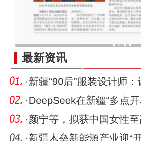
“新疆多元文化是各民族交往
最新资讯
·
新疆“90后”服装设计师
德莱斯
·
DeepSeek在新疆“多点
·
颜宁等，拟获中国女性至
·
新疆木垒新能源产业迎“开