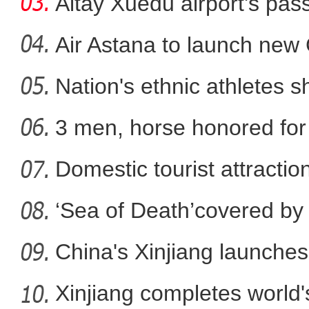
Altay Xuedu airport's pa
mo
Air Astana to launch ne
Nation's ethnic athletes s
国产汽车“逐鹿”环塔赛场
3 men, horse honored for
Domestic tourist attractio
‘Sea of Death’covered by 
China's Xinjiang launches 
Xinjiang completes world'