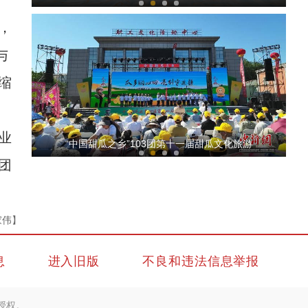
，
与
缩
业
中哈舞者共舞黑走马 现场观众：舞步里没有国
“中国甜瓜之乡”103团第十一届甜瓜文化旅游
团
家伟】
息
进入旧版
不良和违法信息举报
新疆吐鲁番多部门联动应对高温天气
授权。