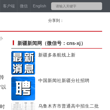
客户端
微信
English
分享到：
小
新疆新闻网
（微信号：cns-xj）
新疆多条航线上新
传
中国新闻社新疆分社招聘
“以
乌鲁木齐市普通高中招生二批
时