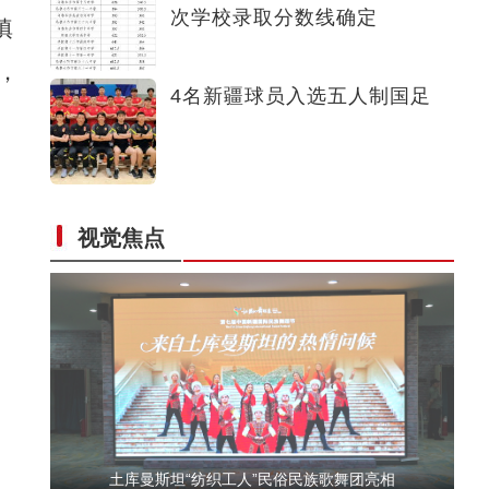
次学校录取分数线确定
填
新疆吐鲁番多部门联动应对高温天气
，
4名新疆球员入选五人制国足
视觉焦点
莎车：特色水产养殖激活乡村振兴“一池春水
土库曼斯坦“纺织工人”民俗民族歌舞团亮相