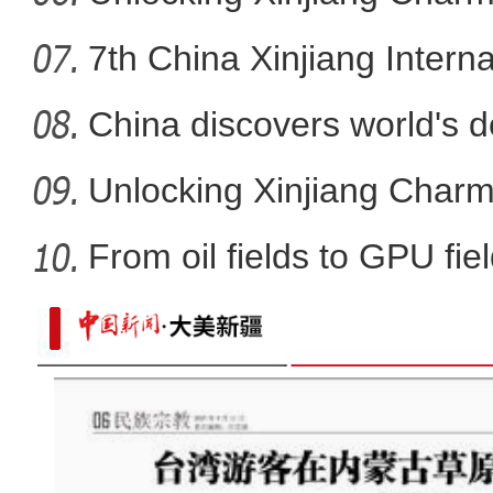
7th China Xinjiang Intern
China discovers world's d
Unlocking Xinjiang Charms
From oil fields to GPU fie
“保护中国文化遗产我觉得很骄傲” 