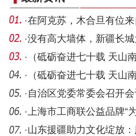
·
在阿克苏，木合旦有位来
·
没有高大墙体，新疆长城
脉相承？
·
（砥砺奋进七十载 天山
鲁番：火
·
（砥砺奋进七十载 天山
禁区”
·
自治区党委常委会召开会
·
上海市工商联公益品牌“
莎车
·
山东援疆助力文化绽放：