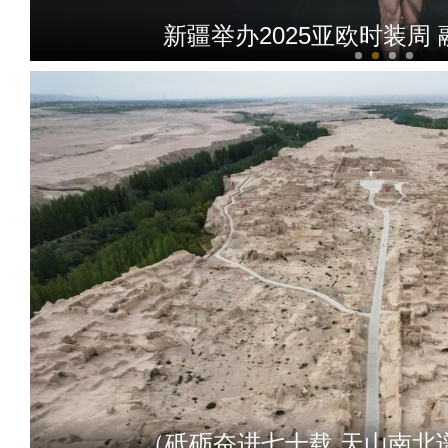
新疆举办2025亚欧时装周
赛里木湖何以“点蓝
（砥砺奋进七十载 天山南北