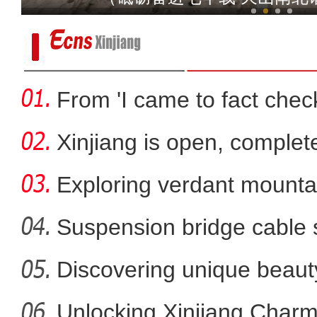
From 'I came to fact check'
Xinjiang is open, complete
Exploring verdant mounta
Jiangbul
Suspension bridge cable 
sc
Discovering unique beaut
新疆小学生：看九三阅兵很自豪 
ar
Unlocking Xinjiang Charm