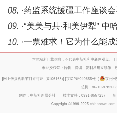
乐》引关注
·
药监系统援疆工作座谈会
·
“美美与共·和美伊犁” 
宁市
·
一票难求！它为什么能成
板”？
本网站所刊载信息，不代表中新社和中新网观点。 
未经授权禁止转载、摘编、复制及建立镜像，
[
网上传播视听节目许可证（0106168)
] [
京ICP证040655号
] [
京公网安
总机：86-10-878266
制作：中新社新疆分社 技术支持：0991-8557237 新闻热线：
Copyright ©1999-2025 chinanews.com. 