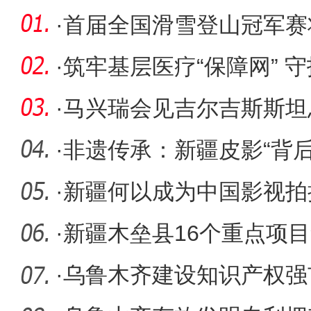
·
首届全国滑雪登山冠军赛
托海国际
·
筑牢基层医疗“保障网” 
——新
·
马兴瑞会见吉尔吉斯斯坦
·
非遗传承：新疆皮影“背后
·
新疆何以成为中国影视拍
·
新疆木垒县16个重点项目
47亿元
·
乌鲁木齐建设知识产权强