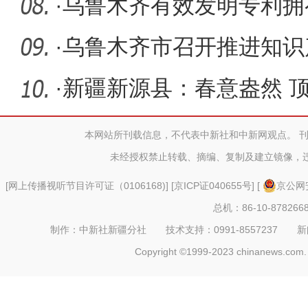
·
乌鲁木齐有效发明专利拥有
达全疆的
·
乌鲁木齐市召开推进知识
会
·
新疆新源县：春意盎然 
本网站所刊载信息，不代表中新社和中新网观点。 
未经授权禁止转载、摘编、复制及建立镜像，
[
网上传播视听节目许可证（0106168)
] [
京ICP证040655号
] [
京公网安
总机：86-10-878266
制作：中新社新疆分社 技术支持：0991-8557237 新闻热线：
Copyright ©1999-2023 chinanews.com. 