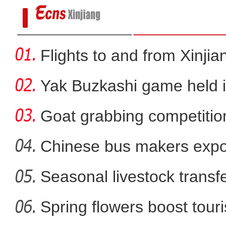
Flights to and from Xinjian
Yak Buzkashi game held 
Goat grabbing competition
Chinese bus makers expo
energy ve
Seasonal livestock transfer
新疆和田市：梨花桃
Spring flowers boost touri