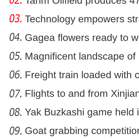
Tarim Oilfield produces 4
Technology empowers str
Xi
Gagea flowers ready to w
Nal
Magnificent landscape of
新疆兵团昆玉市：上千亩
La
Freight train loaded with
Flights to and from Xinjian
Yak Buzkashi game held 
Goat grabbing competition