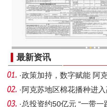
一把琴带“火”新疆一
最新资讯
·
政策加持，数字赋能 阿
·
阿克苏地区棉花播种进入
生产“加
·
总投资约50亿元 “一带