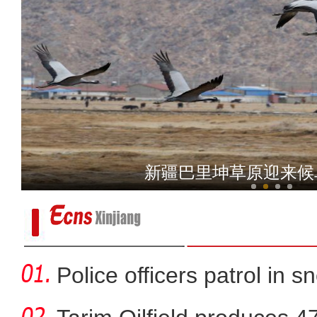
新疆昆玉市：昆仑山下群
新疆巴里坤草原迎来候
Police officers patrol in s