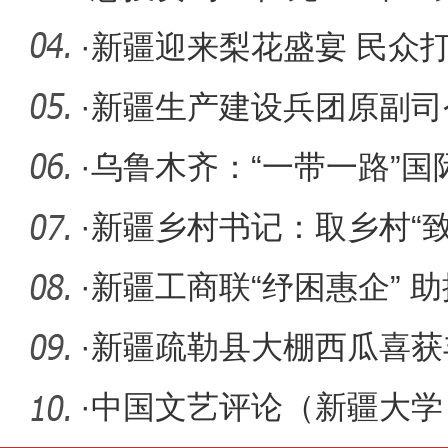
项目落
·
新疆迎来梨花盛宴 民众打出
·
新疆生产建设兵团原副司
刑13年
·
乌鲁木齐：“一带一路”
·
新疆乡村书记：取乡村“致
路”
·
新疆工商联“纾困惠企” 
发展
·
新疆疏勒县大棚西瓜喜获
量发展助
·
中国文艺评论（新疆大学