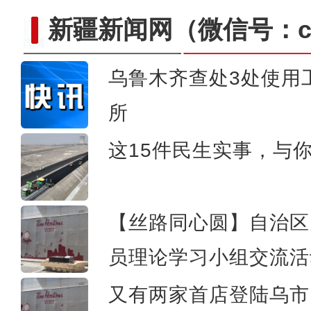
新疆新闻网
（微信号：cn
乌鲁木齐查处3处使用
【新疆故事】非遗传承人洪
所
这15件民生实事，与
【丝路同心圆】自治区
员理论学习小组交流活
又有两家首店登陆乌市 