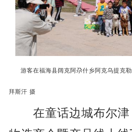
游客在福海县阔克阿尕什乡阿克乌提克勒
拜斯汗 摄
在童话边城布尔津