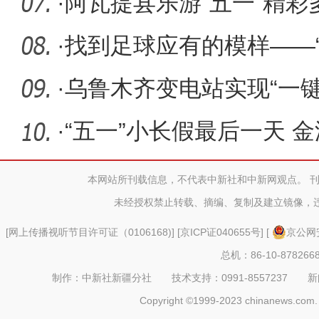
潮
·
阿瓦提县乐游“五一”精彩
·
找到足球应有的模样——
季”系
·
乌鲁木齐变电站实现“一
·
“五一”小长假最后一天 
热闹
本网站所刊载信息，不代表中新社和中新网观点。 
未经授权禁止转载、摘编、复制及建立镜像，
[
网上传播视听节目许可证（0106168)
] [
京ICP证040655号
] [
京公网安
总机：86-10-878266
制作：中新社新疆分社 技术支持：0991-8557237 新闻热线：
Copyright ©1999-2023 chinanews.com. 