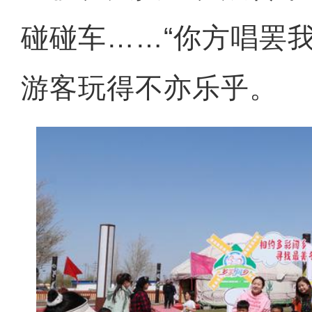
碰碰车……“你方唱罢
游客玩得不亦乐乎。