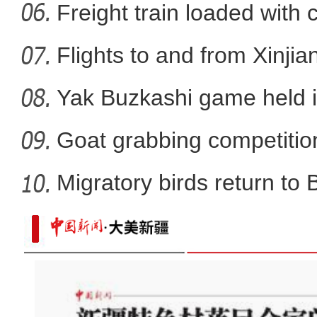
La
Freight train loaded with
Flights to and from Xinjian
Yak Buzkashi game held 
Goat grabbing competition
Migratory birds return to
【新疆故事】喀什古城旅拍