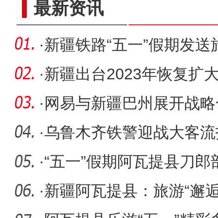
新疆特色村落民众家门口吃
最新资讯
·
新疆铁路“五一”假期发送旅
·
新疆出台2023年恢复扩
·
网易与新疆巴州展开战略
游客、3
·
乌鲁木齐铁警迎战大客流
·
“五一”假期阿瓦提县刀
高峰
·
新疆阿瓦提县：旅游“邂逅”