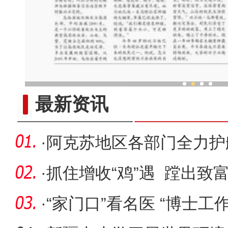
乌鲁木齐外向型经济持续
最新资讯
·
阿克苏地区各部门全力护
考
·
抓住增收“鸡”遇 蹚出致富
·
“家门口”看名医 “博士工