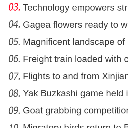
Technology empowers str
Xi
Gagea flowers ready to w
Nal
Magnificent landscape of
中国第四条穿越塔克拉玛干
La
Freight train loaded with
Flights to and from Xinjian
Yak Buzkashi game held 
Goat grabbing competition
Migratory birds return to