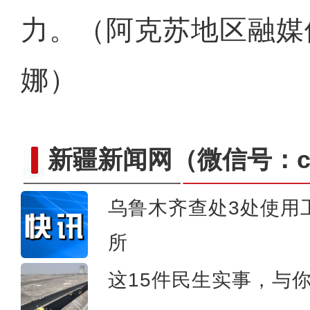
力。（阿克苏地区融媒体
娜）
新疆新闻网
（微信号：cn
乌鲁木齐查处3处使用
中国第四条穿越塔克拉玛干
所
这15件民生实事，与