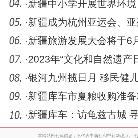
·
新疆中小学开展世界环境
·
新疆成为杭州亚运会、亚
应省份
·
新疆旅游发展大会将于6
·
2023年“文化和自然遗
非物质
·
银河九州揽日月 移民健
·
新疆库车市夏粮收购准备
·
新疆库车：访龟兹古城 
本网站所刊载信息，不代表中新社和中新网观点。 