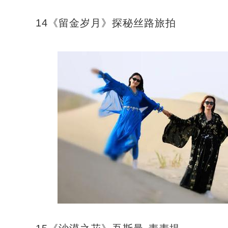
14《留金岁月》探秘丝路旅拍
“新歌唱新疆”在喀