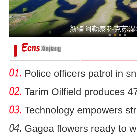
“新歌唱新疆”在喀
新疆草原石城现“石城精
Police officers patrol in s
Tarim Oilfield produces 4
Technology empowers str
Xi
Gagea flowers ready to w