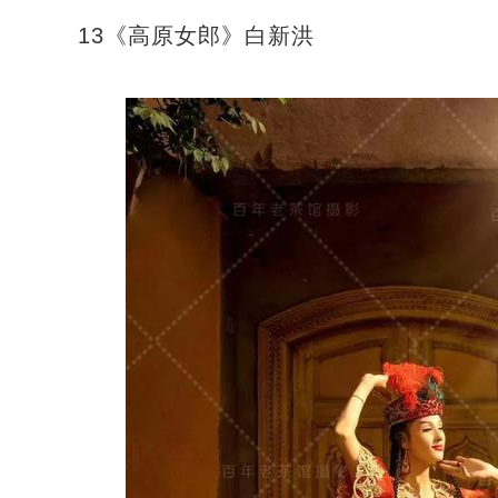
13《高原女郎》白新洪