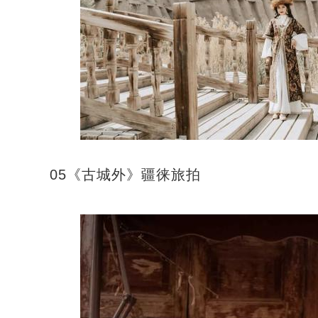
05《古城外》疆徕旅拍