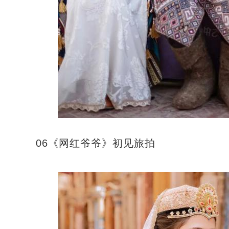
06《网红爷爷》初见旅拍