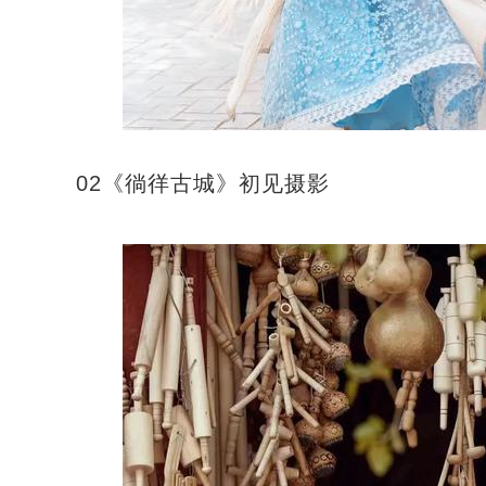
02《徜徉古城》初见摄影