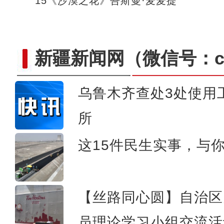
15《沙漠之花》吾斯曼·麦麦提
新疆新闻网
（微信号：cn
乌鲁木齐查处3处使用
新疆兵团阿拉尔市万余亩茴
所
这15件民生实事，与
【丝路同心圆】自治区
员理论学习小组交流活