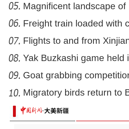
Nal
Magnificent landscape of
新疆和田：千人粽子宴
La
Freight train loaded with
Flights to and from Xinjian
Yak Buzkashi game held 
Goat grabbing competition
Migratory birds return to
乌鲁木齐戏曲艺术节“亮相 