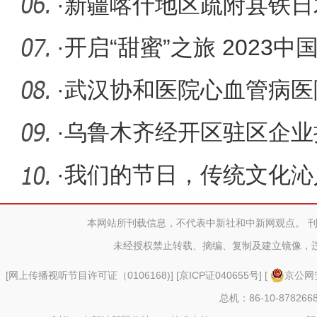
·
新疆喀什地区疏附县铁日
杏采摘节
·
开启“甜蜜”之旅 2023中
展销
·
武汉协和医院心血管病医
州人民医
·
乌鲁木齐经开区驻区企业
品“穿好
·
我们的节日，传统文化沁
本网站所刊载信息，不代表中新社和中新网观点。 
未经授权禁止转载、摘编、复制及建立镜像，
[
网上传播视听节目许可证（0106168)
] [
京ICP证040655号
] [
京公网安
总机：86-10-878266