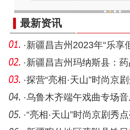
乌鲁木齐外向型经济持续
最新资讯
·
新疆昌吉州2023年“乐享
活动
·
新疆昌吉州玛纳斯县：药
身”为民
·
探营“亮相·天山”时尚京
时尚
·
乌鲁木齐端午戏曲专场音
面的奇妙
·
“亮相·天山”时尚京剧秀