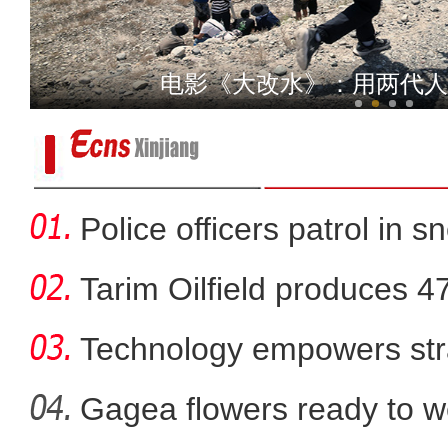
探班电影《大改水》慕士塔
电影《大改水》：用两代人
Police officers patrol in s
Tarim Oilfield produces 4
Technology empowers str
Xi
Gagea flowers ready to w