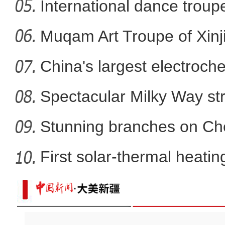
International dance troupe
阿克苏好地方·旅游篇——
Muqam Art Troupe of Xinj
China's largest electroch
storag
Spectacular Milky Way st
Stunning branches on Che
First solar-thermal heating
新疆温宿：连片油葵花盛开