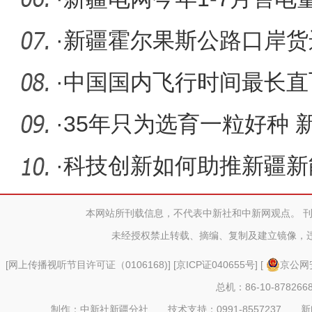
史新高
·
新疆霍尔果斯公路口岸货运
时通关
·
中国国内飞行时间最长直
航线开通
·
35年只为选育一粒好种 
评全国农
·
科技创新如何助推新疆新
本网站所刊载信息，不代表中新社和中新网观点。 
未经授权禁止转载、摘编、复制及建立镜像，
[
网上传播视听节目许可证（0106168)
] [
京ICP证040655号
] [
京公网安
总机：86-10-878266
制作：中新社新疆分社 技术支持：0991-8557237 新闻热线：