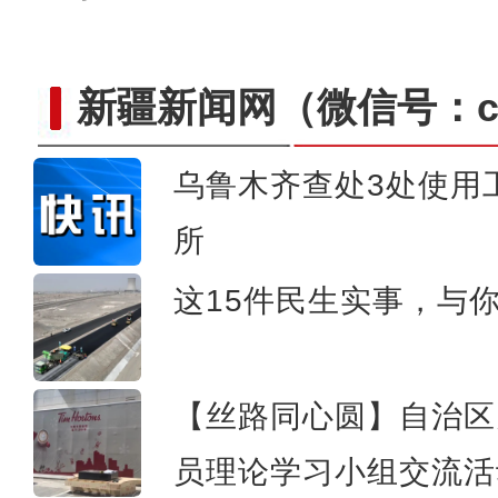
新疆新闻网
（微信号：cn
乌鲁木齐查处3处使用
阿克苏好地方·旅游篇——
所
这15件民生实事，与
【丝路同心圆】自治区
员理论学习小组交流活