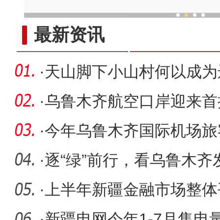
中外舞者共赴中国新疆国际
最新资讯
·
天山脚下小山村何以成为
·
乌鲁木齐航空口岸迎来首批
展品
·
今年乌鲁木齐国际机场旅
1500万人次
·
逐“绿”前行，看乌鲁木
个全
·
上半年新疆金融市场整体
助市场主
·
新疆电网今年1-7月售电