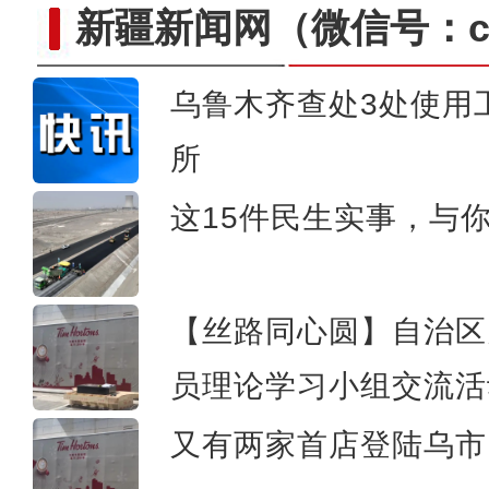
新疆新闻网
（微信号：cn
乌鲁木齐查处3处使用
所
首票喀什—伊斯兰堡TIR
这15件民生实事，与
【丝路同心圆】自治区
员理论学习小组交流活
又有两家首店登陆乌市 