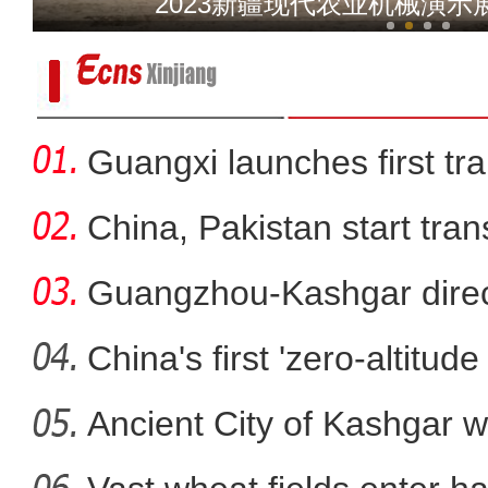
2023新疆现代农业机械演
Guangxi launches first trai
China, Pakistan start tran
Guangzhou-Kashgar direct
China's first 'zero-altitu
Ancient City of Kashgar w
首票喀什—伊斯兰堡TIR