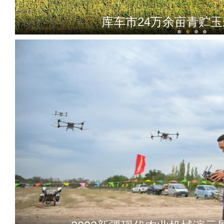
库车市24万余亩青贮
实拍新疆阿克苏托木尔大