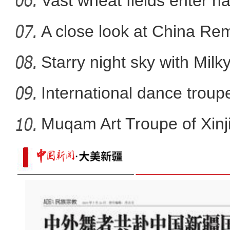
Vast wheat fields enter ha
A close look at China Re
Starry night sky with Mil
International dance troupe
Muqam Art Troupe of Xinj
“祖国情·中华行”新疆青