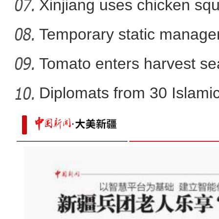
Xinjiang uses chicken squ
Temporary static manage
parts
Tomato enters harvest se
Diplomats from 30 Islamic 
原创抗疫MV：洁白