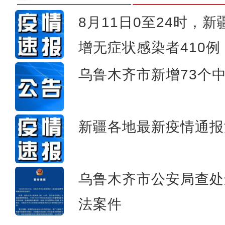
8月11日0至24时，
增无症状感染者410例
新疆巴楚县：棚户区改造“
乌鲁木齐市新增73个
新疆各地最新疫情通报
乌鲁木齐市公安局查处
法案件