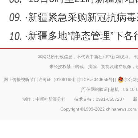
状感染者
·
新疆紧急采购新冠抗病毒
入临床使
·
新疆多地“静态管理”下各
本网站所刊载信息，不代表中新社和中新网观点。 
未经授权禁止转载、摘编、复制及建立镜像，
[
网上传播视听节目许可证（0106168)
] [
京ICP证040655号
] [
京公网安
[可信网站验证]
总机：86-10-8
制作：中新社新疆分社 技术支持：0991-8557237 新闻热线：
Copyright ©1999-2022 chinanews.com. 