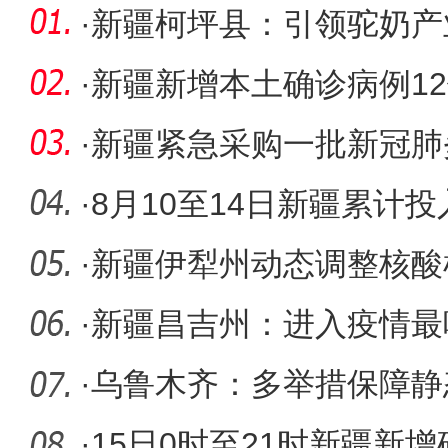
·
新疆柯坪县：引领驼奶产
牧民增收
·
新疆新增本土确诊病例12
感染者2
·
新疆紧急采购一批新冠肺
夫定片投
·
8月10至14日新疆累计投
辆 运输物
·
新疆伊犁州动态调整核酸
阳”力争
·
新疆昌吉州：进入疫情最
阶段
·
乌鲁木齐：多举措保障静
态”群体
·
15日0时至21时新疆新增