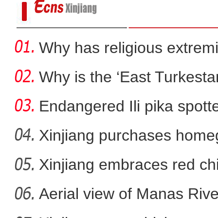
Why has religious extre
rootless g
Why is the ‘East Turkest
Endangered Ili pika spotte
Xinjiang purchases homeg
f
Xinjiang embraces red chi
新疆巴楚县：棚户区改造“
Aerial view of Manas Riv