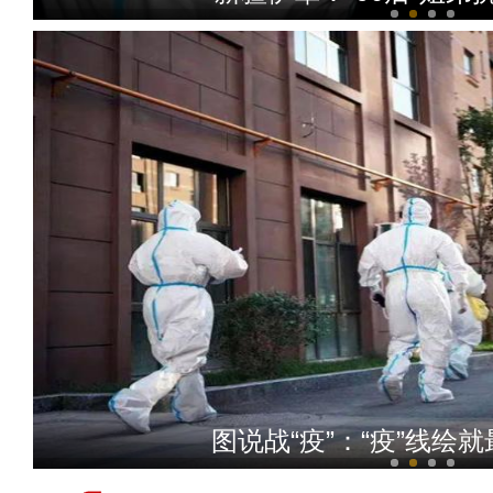
阿拉山口口岸入境中欧班列数量
图说战“疫”：“疫”线绘就