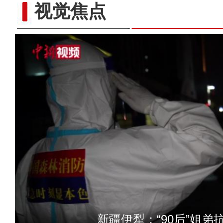
视觉焦点
原创抗疫MV：洁白
新疆伊犁：“90后”姐弟