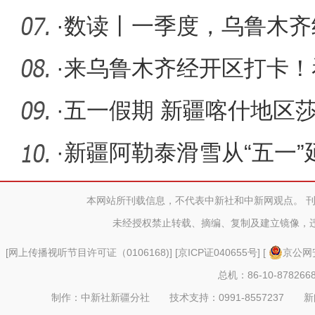
城市创建
·
数读丨一季度，乌鲁木齐
潮涌动
·
来乌鲁木齐经开区打卡！
国画大师
·
五一假期 新疆喀什地区
游旺季
·
新疆阿勒泰滑雪从“五一”延
本网站所刊载信息，不代表中新社和中新网观点。 
未经授权禁止转载、摘编、复制及建立镜像，
[
网上传播视听节目许可证（0106168)
] [
京ICP证040655号
] [
京公网安
总机：86-10-878266
制作：中新社新疆分社 技术支持：0991-8557237 新闻热线：