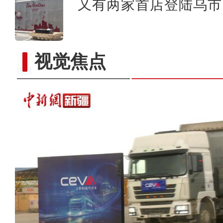
又有两家首店登陆乌市 
视觉焦点
一路联欧亚”首票喀什-撒马