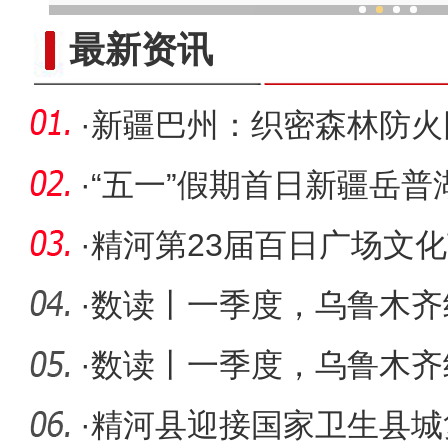
新疆首个菜篮子基地蔬菜
最新资讯
·
新疆巴州：织密森林防火
·
“五一”假期首日新疆岳
游客
·
精河第23届百日广场文
群星惠民
·
数读丨一季度，乌鲁木齐
项目引进
·
数读丨一季度，乌鲁木齐
资增长翻
·
精河县迎接国家卫生县城