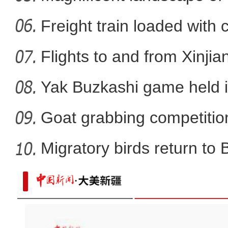
La
Freight train loaded with
Flights to and from Xinjian
Yak Buzkashi game held 
Goat grabbing competition
Migratory birds return to