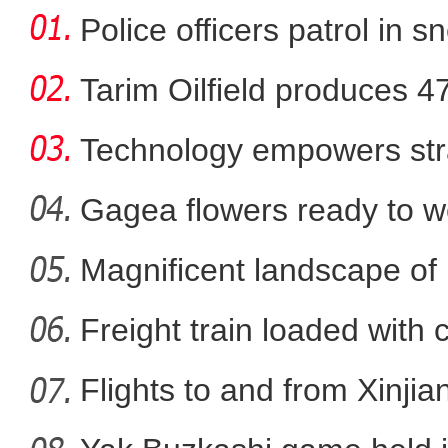
Police officers patrol in s
Tarim Oilfield produces 4
Technology empowers str
Xi
Gagea flowers ready to w
Nal
Magnificent landscape of
La
Freight train loaded with
《游在新疆、吃住在兵团》
Flights to and from Xinjian