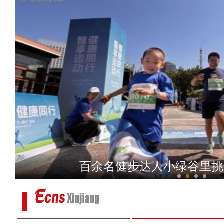
百余名健步达人小绿谷里挑战
新疆昌吉州阜康：春日小红
新疆草莓音乐节超4.6万