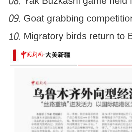
Yak Buzkashi game held 
Goat grabbing competition
Migratory birds return to