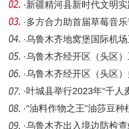
好”变“园园
·
新疆精河县新时代文明实
热进行中
·
多方合力助首届草莓音乐
·
乌鲁木齐地窝堡国际机场
程序
·
乌鲁木齐经开区（头区）
赶订单
·
乌鲁木齐经开区（头区）
难题
·
叶城县举行2023年“千人
·
“油料作物之王”油莎豆种
·
乌鲁木齐出入境边防检查