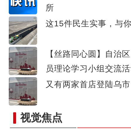
所
《游在新疆、吃住在兵团》
这15件民生实事，与
【丝路同心圆】自治区
员理论学习小组交流活
又有两家首店登陆乌市 
视觉焦点