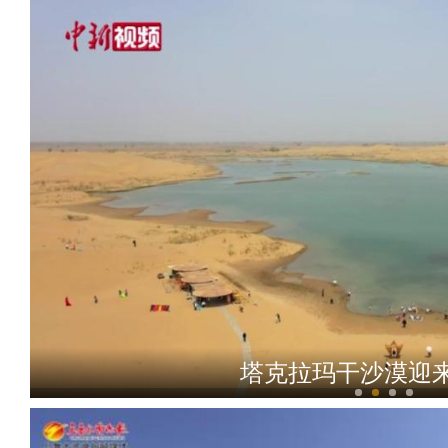
塔克拉玛干沙漠迎
新疆牧民家中上演现实版“熊