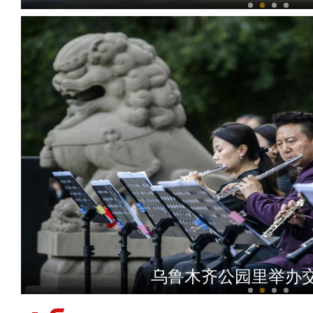
北塔山牧歌：这里牧草丰
乌鲁木齐公园里举办