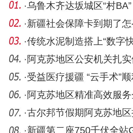
·
乌鲁木齐达坂城区“村BA
气神
·
新疆社会保障卡到期了怎
了！
·
传统水泥制造搭上“数字快
·
阿克苏地区公安机关扎实
全防范工
·
受益医疗援疆 “云手术”
·
阿克苏地区精准高效服务
环境
·
古尔邦节假期阿克苏地区接
人次
·
新疆第二座750千伏全站