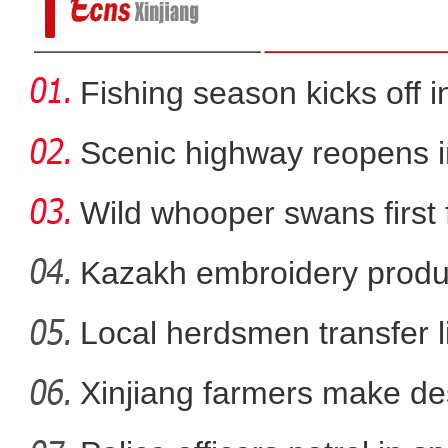
Fishing season kicks off i
Scenic highway reopens i
Wild whooper swans first 
X
Kazakh embroidery produ
vil
Local herdsmen transfer 
新疆阿勒泰举行“唱响雪都 
p
Xinjiang farmers make d