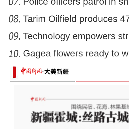
bloom
Police officers patrol in s
Tarim Oilfield produces 4
Technology empowers str
Xi
Gagea flowers ready to w
Nal
新疆：荒漠戈壁万余亩