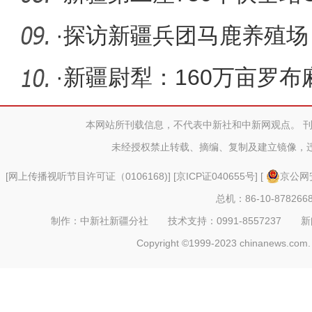
·
探访新疆兵团马鹿养殖场
鹿“专家”
·
新疆尉犁：160万亩罗布
缘现“粉
本网站所刊载信息，不代表中新社和中新网观点。 
未经授权禁止转载、摘编、复制及建立镜像，
[
网上传播视听节目许可证（0106168)
] [
京ICP证040655号
] [
京公网安
总机：86-10-878266
制作：中新社新疆分社 技术支持：0991-8557237 新闻热线：
Copyright ©1999-2023 chinanews.com. 