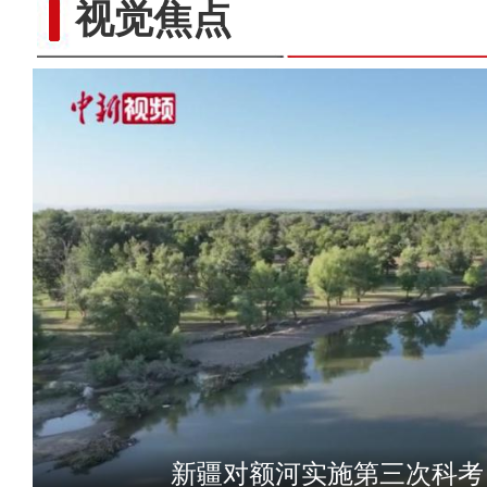
视觉焦点
新疆：荒漠戈壁万余亩
新疆对额河实施第三次科考 