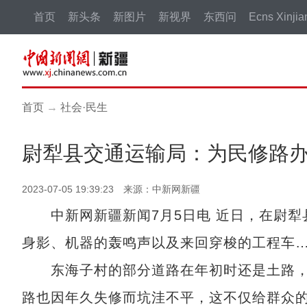
首页
新头条
新图片
新视界
东西问
Ecns Xinjia
首页
→
社会·民生
尉犁县交通运输局：为民修路办
2023-07-05 19:39:23 来源：中新网新疆
中新网新疆新闻7月5日电 近日，在尉犁
身影、机器的轰鸣声以及来回穿梭的工程车
东海子村的部分道路在年初时还是土路，
路也因年久失修而坑洼不平，这不仅给群众