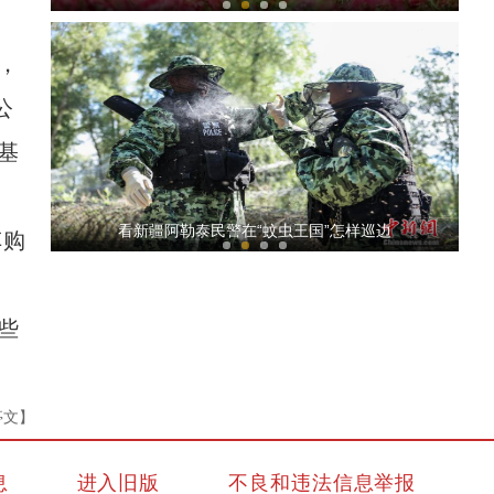
，
公
基
新疆对额河实施第三次科考 杨树“基因库”在
看新疆阿勒泰民警在“蚊虫王国”怎样巡边
车购
万
些
亭文】
北塔山牧歌：这里牧草丰茂，牛羊肥壮
息
进入旧版
不良和违法信息举报