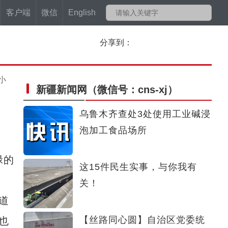
客户端
微信
English
分享到：
小
新疆新闻网
（微信号：cns-xj）
乌鲁木齐查处3处使用工业碱浸
泡加工食品场所
碌的
这15件民生实事，与你我有
关！
道
【丝路同心圆】自治区党委统
也