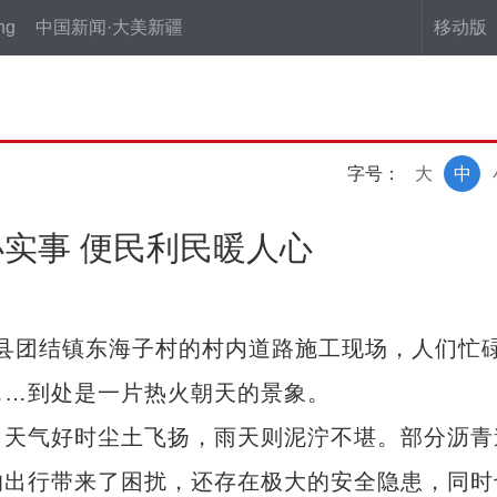
ng
中国新闻·大美新疆
移动版
字号：
大
中
实事 便民利民暖人心
县团结镇东海子村的村内道路施工现场，人们忙
……到处是一片热火朝天的景象。
天气好时尘土飞扬，雨天则泥泞不堪。部分沥青
的出行带来了困扰，还存在极大的安全隐患，同时