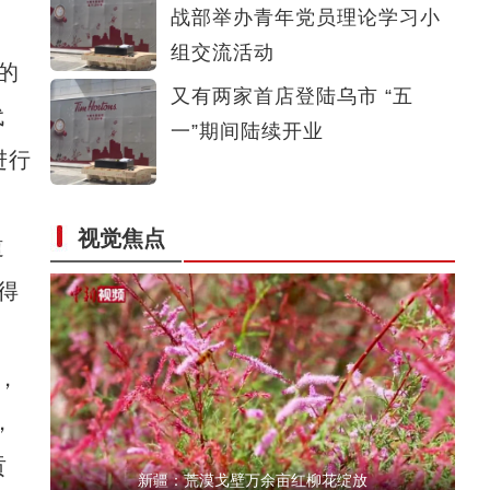
战部举办青年党员理论学习小
北塔山牧歌：这里牧草丰茂，牛羊肥壮
组交流活动
的
又有两家首店登陆乌市 “五
代
一”期间陆续开业
进行
视觉焦点
道
实拍新疆喀纳斯云海景观
得
，
，
贡
新疆：荒漠戈壁万余亩红柳花绽放