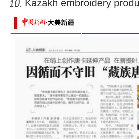
X
Kazakh embroidery produ
vil
沙雅县：稳就业惠民