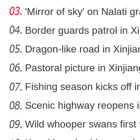
cap
'Mirror of sky' on Nalati g
Border guards patrol in Xi
Dragon-like road in Xinji
叶尔肯和他的冬
Pastoral picture in Xinjian
Fishing season kicks off i
Scenic highway reopens i
Wild whooper swans first 