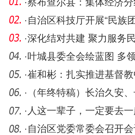
·
察布查尔县：集体经济分
展红利
·
自治区科技厅开展“民族团
来”活
·
深化结对共建 聚力服务
路社区举
·
叶城县委全会绘蓝图 多
·
崔和彬：扎实推进基督教
实践
·
（年终特稿）长治久安、
描绘“十
·
人这一辈子，一定要去一
·
自治区党委常委会召开会