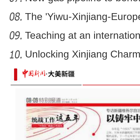
The 'Yiwu-Xinjiang-Europe'
Teaching at an internation
Unlocking Xinjiang Charm
玉叶出昆仑