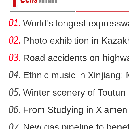
World's longest expressw
to
Photo exhibition in Kaza
fo
Road accidents on highway
Ethnic music in Xinjiang:
Winter scenery of Toutun 
魏公村背后的文化
From Studying in Xiamen t
New gas pipeline to benef