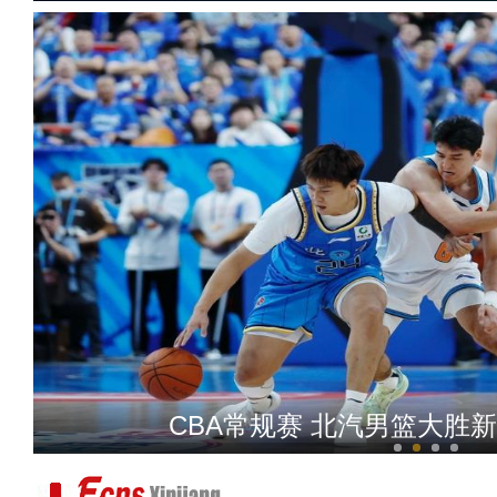
文物里的昌吉·唐
CBA常规赛 北汽男篮大胜