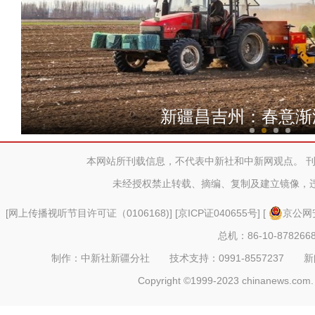
新疆柯坪县：杏花村
新疆昌吉州：春意渐
本网站所刊载信息，不代表中新社和中新网观点。 
未经授权禁止转载、摘编、复制及建立镜像，
[
网上传播视听节目许可证（0106168)
] [
京ICP证040655号
] [
京公网安
总机：86-10-878266
制作：中新社新疆分社 技术支持：0991-8557237 新闻热线：
Copyright ©1999-2023 chinanews.com. 