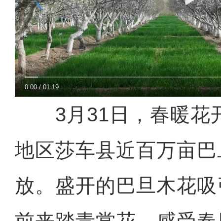
0:00
/
01:19
3月31日，春暖花
地区莎车县近百万亩巴
放。盛开的巴旦木花吸