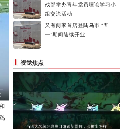
战部举办青年党员理论学习小
新疆皮山县：教育援疆 让学生进入智慧课堂
组交流活动
又有两家首店登陆乌市 “五
一”期间陆续开业
视觉焦点
纪录片《微光如炬—志愿红 耀庭州》发布
和
鸥
当四大名著经典曲目邂逅新疆舞，会擦出怎样