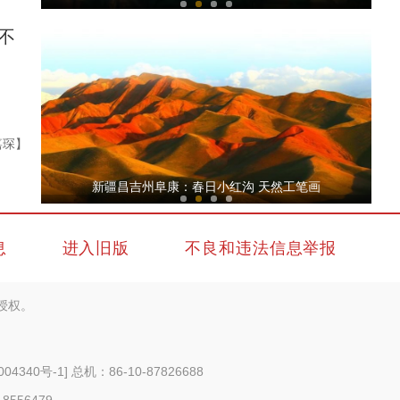
不
嘉琛】
阿克苏好地方·旅游篇—《库车天山神秘大峡
新疆昌吉州阜康：春日小红沟 天然工笔画
息
进入旧版
不良和违法信息举报
授权。
新疆皮山县：教育援疆 让学生进入智慧课堂
004340号-1
] 总机：86-10-87826688