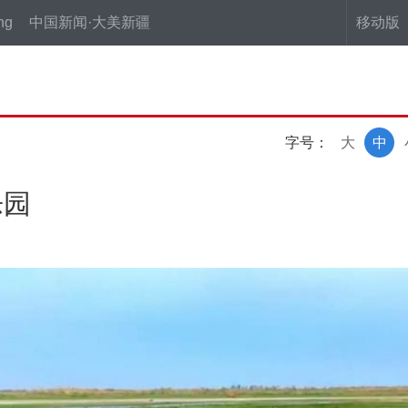
ng
中国新闻·大美新疆
移动版
字号：
大
中
乐园