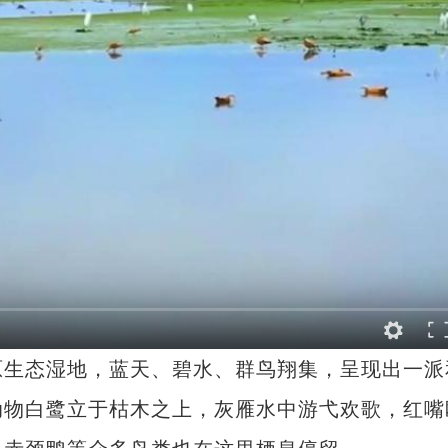
生态湿地，蓝天、碧水、群鸟翔集，呈现出一派
动物白鹭立于枯木之上，灰雁水中游弋欢歌，红嘴