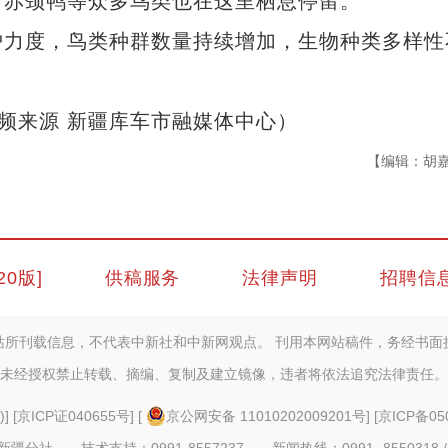
、赤颈鸭等众多鸟类也在这里栖息停留。
力度，鸟类种群数量持续增加，生物种类多样性
视频来源 新疆库车市融媒体中心）
【编辑：胡
20版]
供稿服务
法律声明
招聘信
站所刊载信息，不代表中新社和中新网观点。 刊用本网站稿件，务经书面
未经授权禁止转载、摘编、复制及建立镜像，违者将依法追究法律责任。
)
] [
京ICP证040655号
] [
京公网安备 11010202009201号
] [
京ICP备05