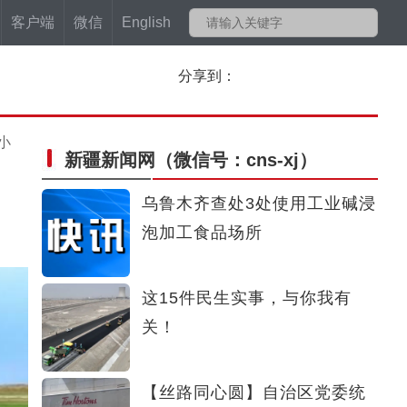
客户端
微信
English
分享到：
小
新疆新闻网
（微信号：cns-xj）
乌鲁木齐查处3处使用工业碱浸
泡加工食品场所
这15件民生实事，与你我有
关！
【丝路同心圆】自治区党委统