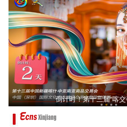
视频：电影《大改水》转场
倒计时！第十三届“喀交