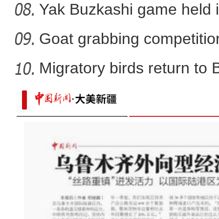
Yak Buzkashi game held 
Goat grabbing competition
Migratory birds return to
实拍新疆兵团最年