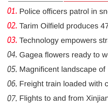
Police officers patrol in s
Tarim Oilfield produces 4
Technology empowers str
Xi
Gagea flowers ready to w
Nal
Magnificent landscape of
新疆兵团阿拉尔市万余亩茴
La
Freight train loaded with
Flights to and from Xinjian