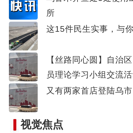
新疆兵团阿拉尔市万余亩茴
所
这15件民生实事，与
【丝路同心圆】自治区
员理论学习小组交流活
又有两家首店登陆乌市 
视觉焦点
实拍新疆兵团最年