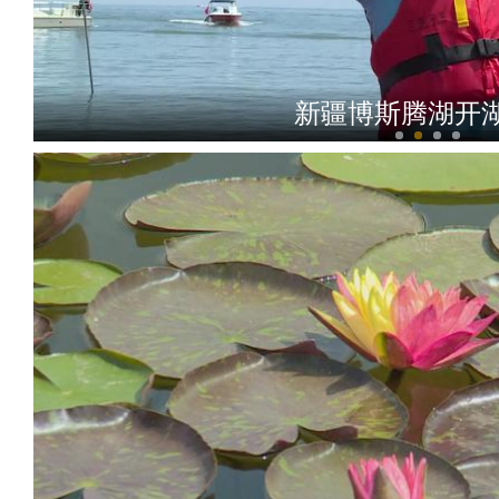
新疆喀什“双展”首日见闻