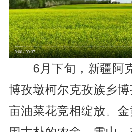
0:00
/
00:37
6月下旬，新疆阿克
博孜墩柯尔克孜族乡博孜
亩油菜花竞相绽放。金