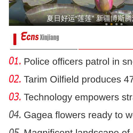
夏日好运“莲莲” 新疆博斯
乌鲁木齐上演“霓裳华服·
Police officers patrol in s
Tarim Oilfield produces 4
Technology empowers str
端午时节 东天山脚
Xi
Gagea flowers ready to w
Nal
Magnificent landscape of