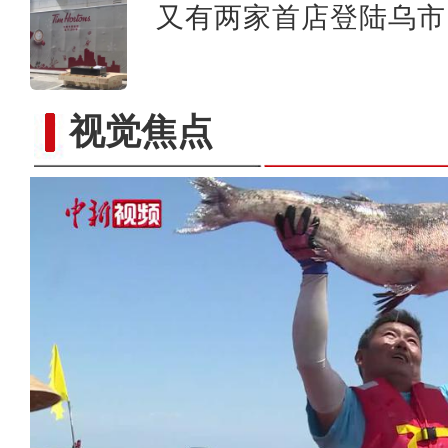
又有两家首店登陆乌市 
实拍新疆沙漠湖泊黄家梁海
视觉焦点
新疆博斯腾湖开