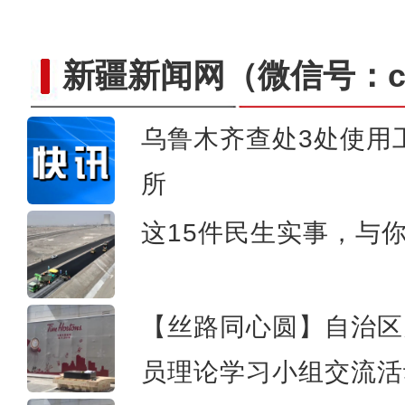
端午时节 东天山脚
新疆新闻网
（微信号：cn
乌鲁木齐查处3处使用
所
这15件民生实事，与
【丝路同心圆】自治区
员理论学习小组交流活