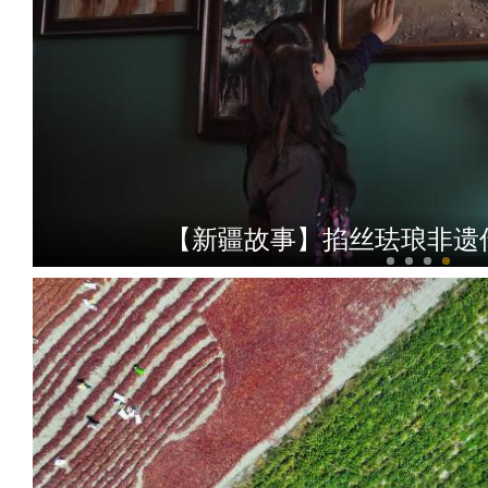
【新疆故事】掐丝珐琅非遗