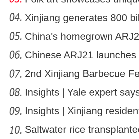
her
Xinjiang generates 800 bi
China's homegrown ARJ21
Chinese ARJ21 launches f
2nd Xinjiang Barbecue Fes
Insights | Yale expert sa
Insights | Xinjiang resid
Saltwater rice transplante