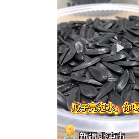
【新疆故事】掐丝珐琅非遗