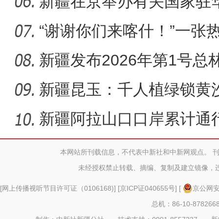
新疆在京举办有关国家驻
“谢谢你们来喀什！”一张
的温
新疆发布2026年第1号总
保护管
新疆昆玉：千人植绿锁黄
新疆阿拉山口口岸累计通
占全国
本网站所刊载信息，不代表中新社和中新网观点。 
未经授权禁止转载、摘编、复制及建立镜像，
[
网上传播视听节目许可证（0106168)
] [
京ICP证040655号
] [
京公网安备
总机：86-10-878266