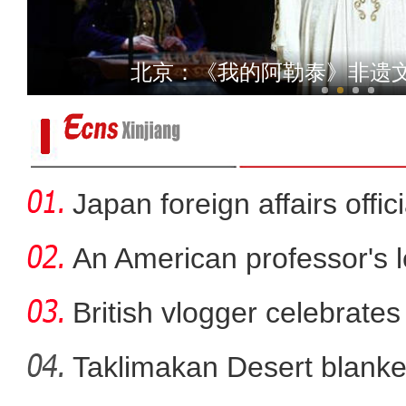
跟着花开游新疆 “赏花经济”
北京：《我的阿勒泰》非遗
Japan foreign affairs offi
An American professor's 
British vlogger celebrates
Taklimakan Desert blanke