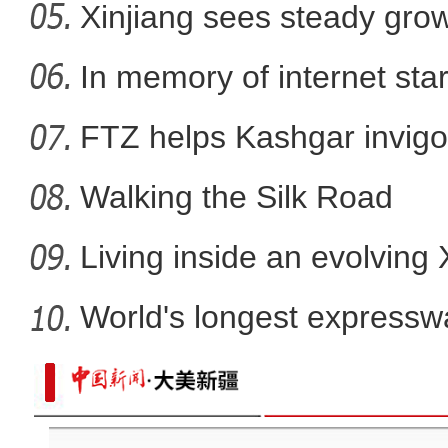
Xinjiang sees steady gro
第四届新疆文化艺术节开幕式上演歌
In memory of internet sta
FTZ helps Kashgar invigo
comm
Walking the Silk Road
Living inside an evolving
World's longest expressw
Ti
新疆在京举办驻华使节交流会 中