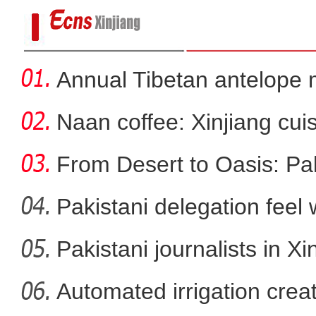
Annual Tibetan antelope m
Naan coffee: Xinjiang cui
From Desert to Oasis: Paki
Pakistani delegation feel
developm
Pakistani journalists in Xi
新疆乌恰：伪装零食寄递假烟 公
Automated irrigation create