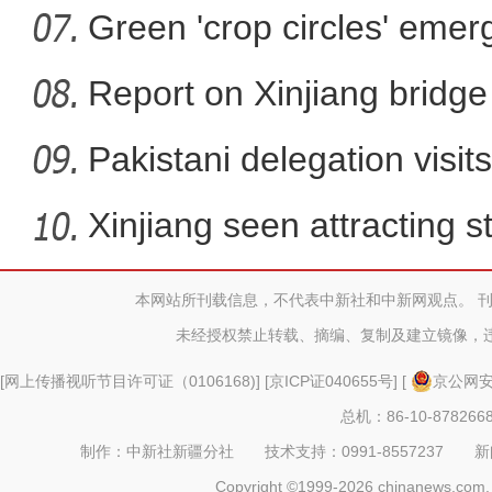
Green 'crop circles' emer
Report on Xinjiang bridg
sa
Pakistani delegation visit
Xinjiang seen attracting 
本网站所刊载信息，不代表中新社和中新网观点。 
在舞台乘风破浪的维妮娜，说
未经授权禁止转载、摘编、复制及建立镜像，
[
网上传播视听节目许可证（0106168)
] [
京ICP证040655号
] [
京公网安备
总机：86-10-878266
制作：中新社新疆分社 技术支持：0991-8557237 新闻热线：
Copyright ©1999-2026 chinanews.com. 