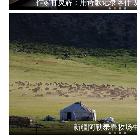
作家甘灵辉：用诗歌记录喀什 
新疆：女子酒后从地库挪车被丈夫举
新疆阿勒泰春牧场