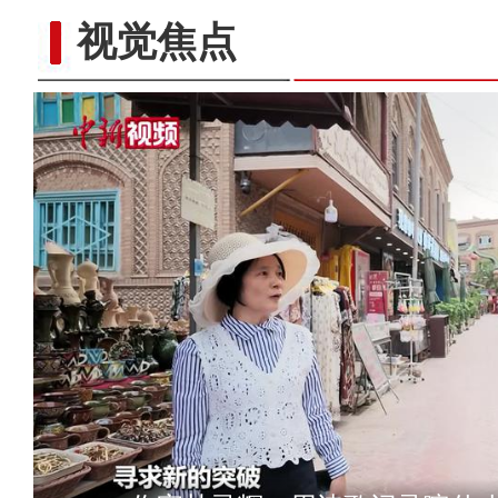
视觉焦点
在舞台乘风破浪的维妮娜，说