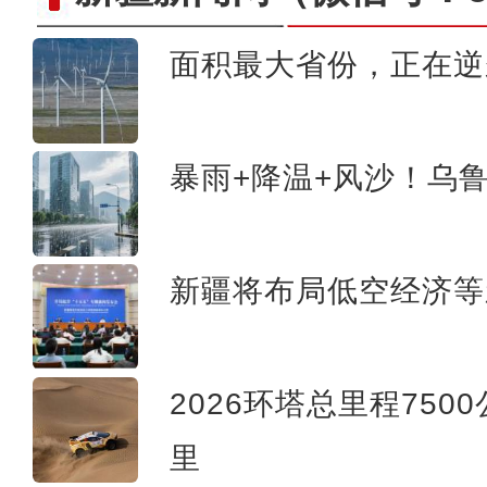
面积最大省份，正在逆
新疆乌恰：伪装零食寄递假烟 公
暴雨+降温+风沙！乌
新疆将布局低空经济等
2026环塔总里程750
里