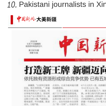
developm
Pakistani journalists in Xi