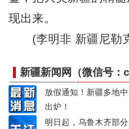
现出来。
(李明非 新疆尼勒克
新疆新闻网
（微信号：cn
多国专家分享新疆见闻：与西方
放假通知！新疆多地中
出炉！
明日起，乌鲁木齐部分