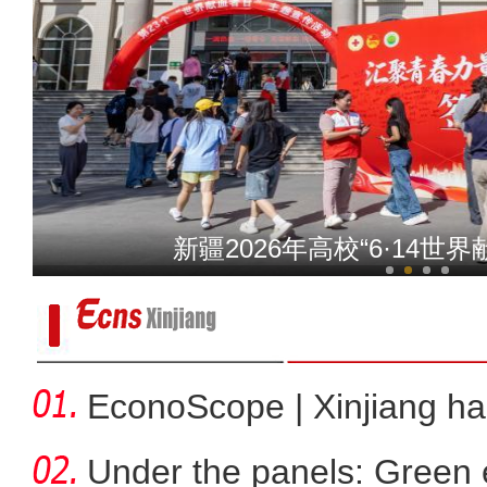
塔吉克斯坦记者代表团抵达
中外艺术家走进新疆伊犁开
新疆2026年高校“6·14世
EconoScope | Xinjiang h
energ
Under the panels: Green 