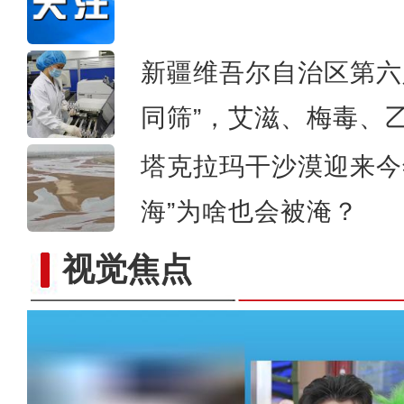
新疆维吾尔自治区第六
同筛”，艾滋、梅毒、
塔克拉玛干沙漠迎来今
新疆“富贵小羊”全网爆火
海”为啥也会被淹？
视觉焦点