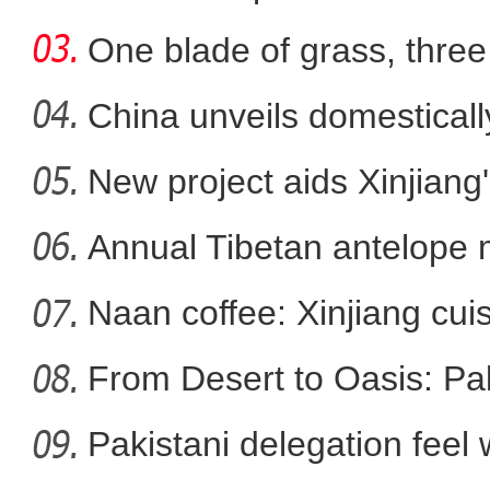
more
One blade of grass, three 
多国专家分享新疆见闻：与西方
China unveils domestical
f
New project aids Xinjiang
Annual Tibetan antelope m
Naan coffee: Xinjiang cui
From Desert to Oasis: Paki
Pakistani delegation feel
新疆“富贵小羊”全网爆火