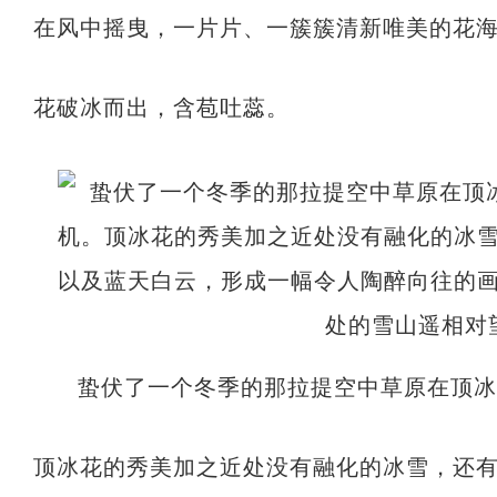
在风中摇曳，一片片、一簇簇清新唯美的花
花破冰而出，含苞吐蕊。
蛰伏了一个冬季的那拉提空中草原在顶
顶冰花的秀美加之近处没有融化的冰雪，还