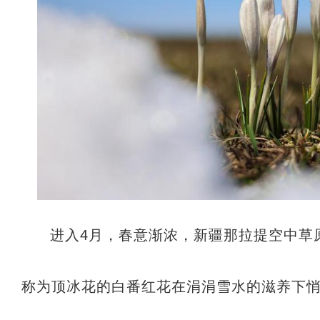
进入4月，春意渐浓，新疆那拉提空中草
称为顶冰花的白番红花在涓涓雪水的滋养下