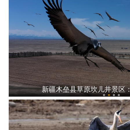
新疆木垒县草原坎儿井景区