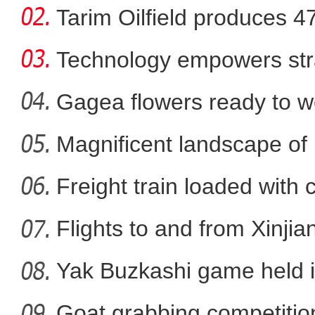
Tarim Oilfield produces 4
Technology empowers str
Xi
Gagea flowers ready to w
Nal
Magnificent landscape of
今年一季度阿拉山口公路口
La
Freight train loaded with
Flights to and from Xinjian
Yak Buzkashi game held 
Goat grabbing competition