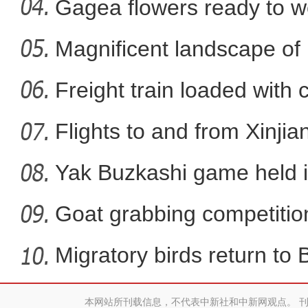
Xi
Gagea flowers ready to w
Nal
Magnificent landscape of
新疆泥塑艺
La
Freight train loaded with
Flights to and from Xinjian
Yak Buzkashi game held 
Goat grabbing competition
Migratory birds return to
本网站所刊载信息，不代表中新社和中新网观点。 