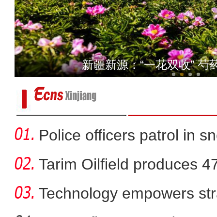
玉石上的珐琅
新疆新源：“一花双收” 
Police officers patrol in s
Tarim Oilfield produces 4
Technology empowers str