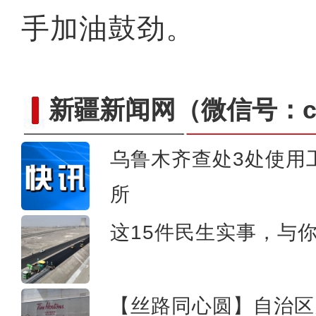
手加油鼓劲。
新疆新闻网
（微信号：cn
乌鲁木齐查处3处使用
所
新疆泥塑艺
这15件民生实事，与
【丝路同心圆】自治区