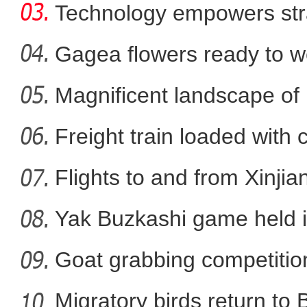
Technology empowers str
Xi
Gagea flowers ready to w
Nal
Magnificent landscape of
航拍车师古道夏
La
Freight train loaded with
Flights to and from Xinjian
Yak Buzkashi game held 
Goat grabbing competition
Migratory birds return to