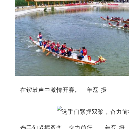
在锣鼓声中激情开赛。 年磊 摄
选手们紧握双桨，奋力前行。 年磊 摄