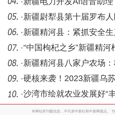
作平台
·
新疆电力开发AI语音助理
身“智
·
新疆尉犁县第十届罗布人
幕
·
新疆精河县：紧抓安全生
安全这根
·
“中国枸杞之乡”新疆精河
活乡村
·
新疆精河县八家户农场：
富果”
·
硬核来袭！2023新疆乌
幕
·
沙湾市绘就农业发展好“丰
本网站所刊载信息，不代表中新社和中新网观点。 