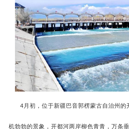
4月初，位于新疆巴音郭楞蒙古自治州的
机勃勃的景象，开都河两岸柳色青青，万条