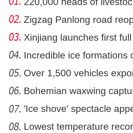
220,000 heads of livestoc
betwee
Zigzag Panlong road reopen
Xinjiang launches first ful
Incredible ice formations
Over 1,500 vehicles expor
新疆新型建材产品畅销中
Bohemian waxwing captur
'Ice shove' spectacle app
Lowest temperature reco