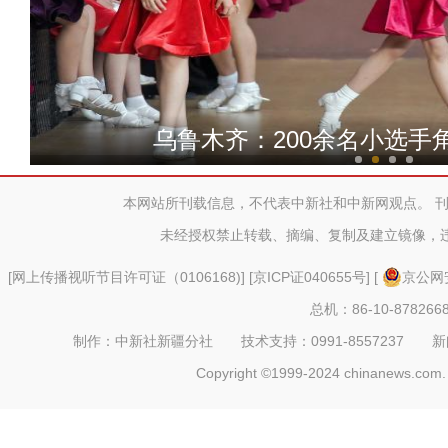
“中国新疆的历史与未来”
乌鲁木齐：200余名小选手角
本网站所刊载信息，不代表中新社和中新网观点。 
未经授权禁止转载、摘编、复制及建立镜像，
[
网上传播视听节目许可证（0106168)
] [
京ICP证040655号
] [
京公网安
总机：86-10-878266
制作：中新社新疆分社 技术支持：0991-8557237 新闻热线：
Copyright ©1999-2024 chinanews.com. 