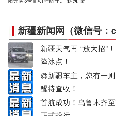
阳光队3号胡明轩防守。 赵凯 摄
新疆新闻网
（微信号：cn
新疆天气再 “放大招”
降冰点！
此心安处是吾乡：风雪
@新疆车主，您有一则
醒待查收！
首航成功！乌鲁木齐至
正式投运