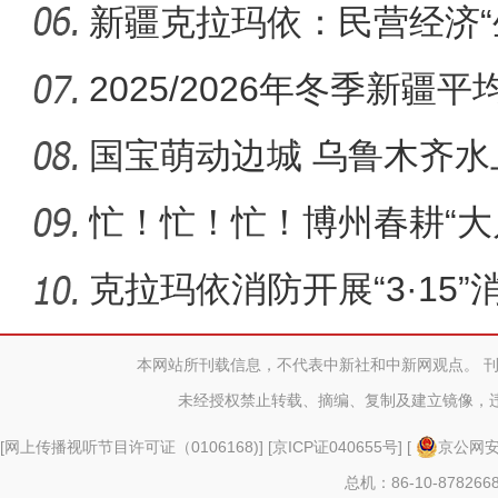
沙生态屏
新疆克拉玛依：民营经济“
显
2025/2026年冬季新疆
国宝萌动边城 乌鲁木齐
卡者络绎
忙！忙！忙！博州春耕“大
克拉玛依消防开展“3·15
集中
本网站所刊载信息，不代表中新社和中新网观点。 
未经授权禁止转载、摘编、复制及建立镜像，
[
网上传播视听节目许可证（0106168)
] [
京ICP证040655号
] [
京公网安备
总机：86-10-878266