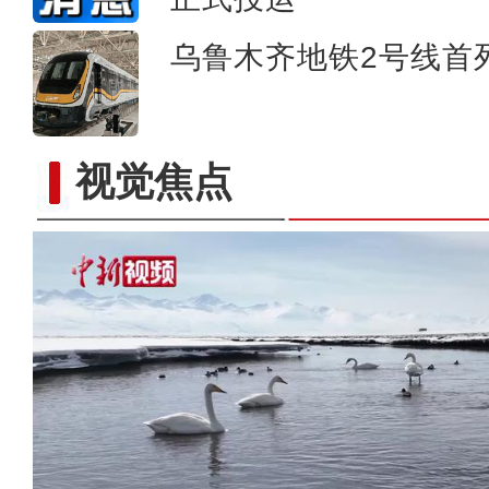
乌鲁木齐地铁2号线首
视觉焦点
莎车戈壁产业园蓝莓喜丰收 