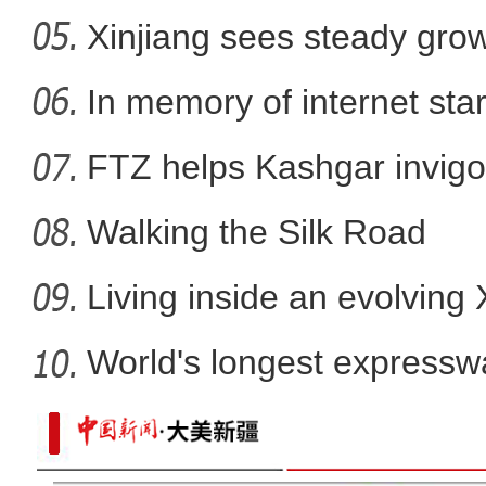
Xinjiang sees steady gro
此心安处是吾乡：风雪
In memory of internet sta
FTZ helps Kashgar invigo
comm
Walking the Silk Road
Living inside an evolving
World's longest expressw
Ti
莎车戈壁产业园蓝莓喜丰收 