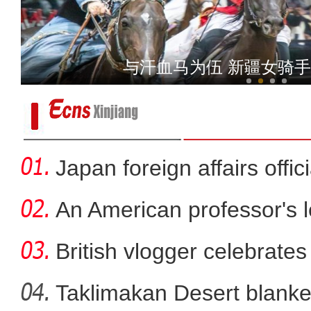
新疆吉木萨尔：春日雪韵映林
与汗血马为伍 新疆女骑
Japan foreign affairs offi
An American professor's 
British vlogger celebrates
Taklimakan Desert blanke