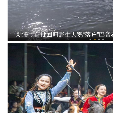
新疆：首批回归野生天鹅“落户”巴