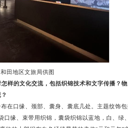
和田地区文旅局供图
时怎样的文化交流，包括织锦技术和文字传播？物
观？
分布在口缘、颈部、囊身、囊底几处。主题纹饰包
。囊袋口缘、束带用织锦，囊袋织锦以蓝地，白、绿