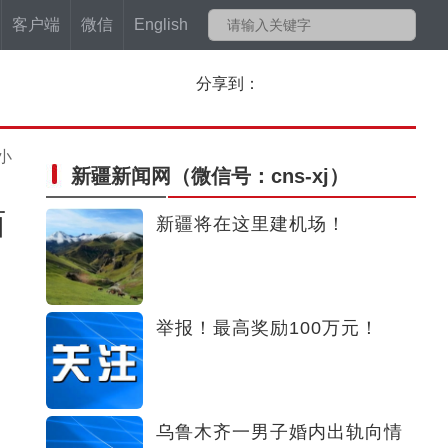
客户端
微信
English
分享到：
小
新疆新闻网
（微信号：cns-xj）
西
新疆将在这里建机场！
举报！最高奖励100万元！
？
乌鲁木齐一男子婚内出轨向情