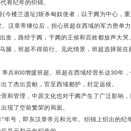
汉代有纪年的织锦。
(今楼兰遗址)斩杀匈奴使者，以于阗为中心，重
世。汉章帝继位后，担心班超在西域的军力势单力
)出发，路经于阗，于阗的王侯和百姓都放声大哭
的马腿，班超不得前行。见此情景，班超选择留在
兵800增援班超。班超在西域经营长达30年，
作出了杰出贡献，官至西域都护，封定远侯。
营和管理，中原文化也对于阗产生了广泛影响，
，出现了空前繁荣的局面。
”年号，即东汉章帝元和元年。织锦上织出的纪
锦应是元和元年织造的。