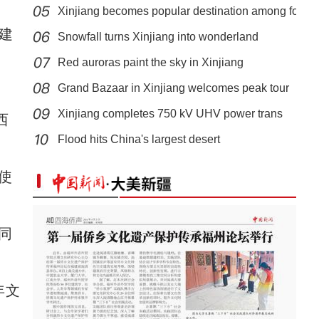
Xinjiang becomes popular destination among fo
建
Snowfall turns Xinjiang into wonderland
Red auroras paint the sky in Xinjiang
Grand Bazaar in Xinjiang welcomes peak tour
。
Xinjiang completes 750 kV UHV power trans
西
第二集：非法行医必追究
Flood hits China's largest desert
使
同
年文