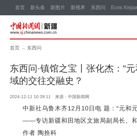
首页
新头条
新图片
新视界
东西问
Ecns Xinjia
首页
→
东西问
东西问·镇馆之宝丨张化杰：“
域的交往交融史？
2024-12-11 10:39:11 来源：中国新闻网
中新社乌鲁木齐12月10日电 题：“元和
——专访新疆和田地区文旅局副局长、和
作者 陶拴科