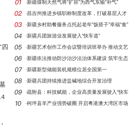
·
新疆煤制天然气将“扩容”为西气东输“补气”
·
昌吉州推进乡镇职称制度改革，打破基层人才
职称晋
·
新疆乡村助餐服务点托起老年“饭搭子”幸福“食”
·
新疆兵团旅游业发展驶入“快车道”
”四
·
新疆艺术创作工作会议暨培训班举办 推动文艺
新发展
·
新疆依法推动防沙治沙法治体系建设 筑牢生态
安全屏
·
新疆新型储能装机规模位居全国第一
·
新疆兵团持续推进盐碱地综合开发治理
墓
·
疏附县：科技赋能，企业高质量发展驶入“快车
4
道”
·
柯坪县羊产业强势破圈 开启粤港澳大湾区市场
，