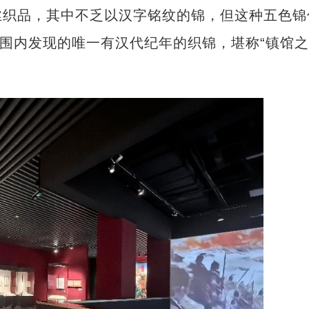
织品，其中不乏以汉字铭纹的锦，但这种五色锦
范围内发现的唯一有汉代纪年的织锦，堪称“镇馆之