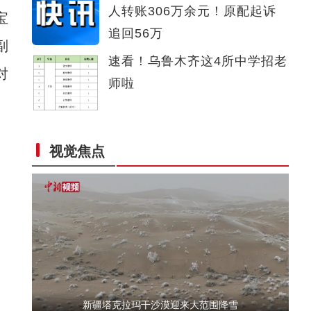
人转账306万余元！原配起诉
宝
阿克苏是个好地方·四季之美——《老城的旧
追回56万
副
速看！乌鲁木齐这4所中学招老
对
师啦
视觉焦点
第二集：非法行医必追究
新疆塔克拉玛干沙漠迎来大范围降雪