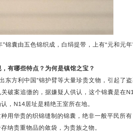
锦囊由五色锦织成，白绢提带，上有“元和元年
现，有哪些特点？为何是镇馆之宝？
五星出东方利中国”锦护臂等大量珍贵文物，引起了盗
安机关破案追缴的，据嫌疑人供认，这个锦囊是在N1
认，N14居址是精绝王室所在地。
种用华贵的织锦缝制的锦囊，绝非一般平民所有
于存纳贵重物品的敛袋，为贵族之物。