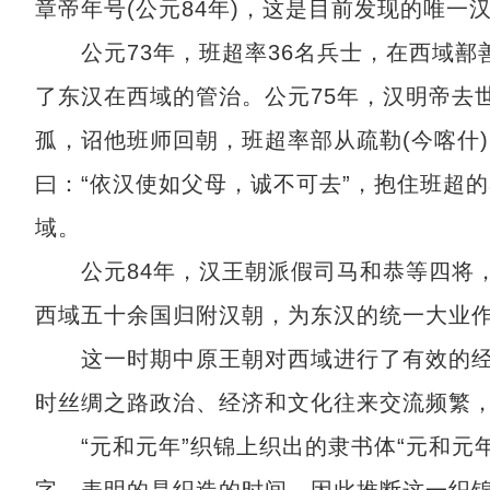
章帝年号(公元84年)，这是目前发现的唯一
公元73年，班超率36名兵士，在西域鄯善
了东汉在西域的管治。公元75年，汉明帝去
孤，诏他班师回朝，班超率部从疏勒(今喀什
曰：“依汉使如父母，诚不可去”，抱住班超
域。
公元84年，汉王朝派假司马和恭等四将，率
西域五十余国归附汉朝，为东汉的统一大业
这一时期中原王朝对西域进行了有效的经
时丝绸之路政治、经济和文化往来交流频繁
“元和元年”织锦上织出的隶书体“元和元年
字，表明的是织造的时间，因此推断这一织