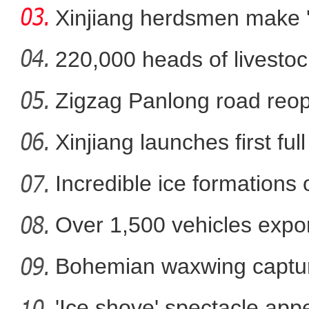
Xinjiang herdsmen make 'li
220,000 heads of livestoc
betwee
Zigzag Panlong road reopen
新疆吉木乃县万驼园给骆驼做
Xinjiang launches first ful
Incredible ice formations
Over 1,500 vehicles expor
Bohemian waxwing captur
'Ice shove' spectacle app