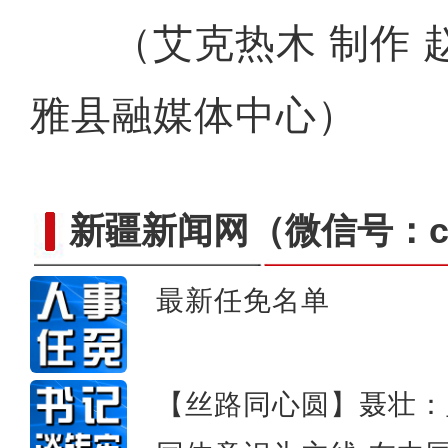
（艾克热木 制作 赵
雅县融媒体中心）
新疆新闻网
（微信号：cn
最新任免名单
新疆吉木乃县万驼园给骆驼做
【丝路同心圆】聂壮：