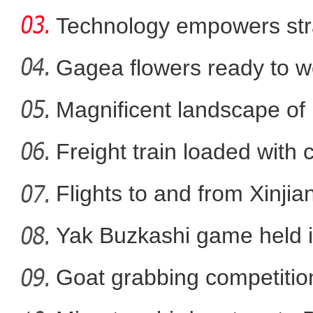
Technology empowers str
Xi
Gagea flowers ready to w
Nal
Magnificent landscape of
【新疆故事】喀什古城旅拍
La
Freight train loaded with
Flights to and from Xinjian
Yak Buzkashi game held 
Goat grabbing competition