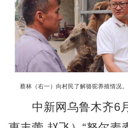
蔡林（右一）向村民了解骆驼养殖情况
中新网乌鲁木齐6月
惠丰蕾 赵飞）“努尔麦