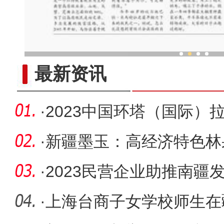
乌鲁木齐外向型经济持续
最新资讯
·
2023中国环塔（国际）
车手激战
·
新疆墨玉：高经济特色林
众致富渠
·
2023民营企业助推南疆
召开
·
上海台商子女学校师生在