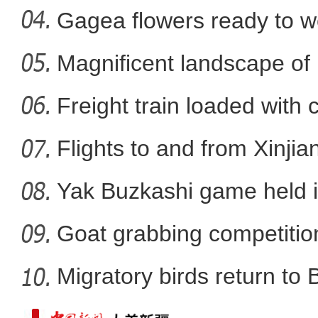
Xi
Gagea flowers ready to w
Nal
Magnificent landscape of
新疆阿拉山口首次以宽轨“
La
Freight train loaded with
Flights to and from Xinjian
Yak Buzkashi game held 
Goat grabbing competition
Migratory birds return to