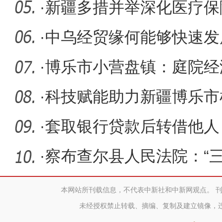
育参
·
新疆多措并举深化医疗保
障病有
·
中乌经贸缘何能够快速发
·
博乐市小营盘镇：庭院经
成“聚宝
·
科技赋能助力新疆博乐市
·
套取银行贷款后转借他人
能犯罪！
·
察布查尔县人民法院：“
改促
本网站所刊载信息，不代表中新社和中新网观点。 
未经授权禁止转载、摘编、复制及建立镜像，