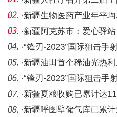
训动员会
·
新疆生物医药产业年平均
·
新疆阿克苏市：爱心驿站
港湾”
·
“锋刃-2023”国际狙击
里的中
·
新疆油田首个稀油光热利
·
“锋刃-2023”国际狙击
开幕
·
新疆夏粮收购已累计达11
·
新疆呼图壁储气库已累计