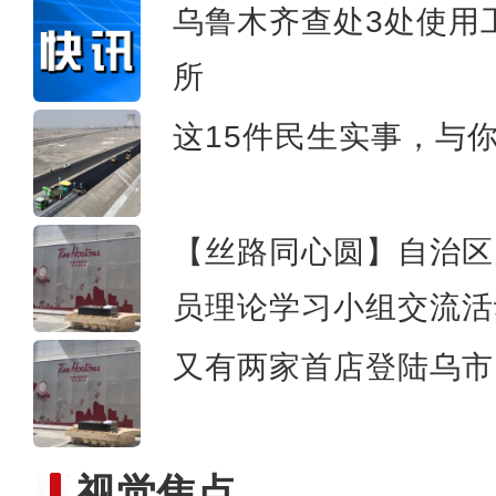
乌鲁木齐查处3处使用
所
“锋刃-2023”国际狙击手
这15件民生实事，与
【丝路同心圆】自治区
员理论学习小组交流活
又有两家首店登陆乌市 
视觉焦点