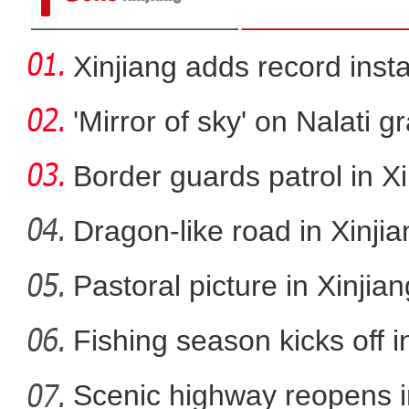
Xinjiang adds record inst
cap
'Mirror of sky' on Nalati g
Border guards patrol in Xi
Dragon-like road in Xinji
Pastoral picture in Xinjian
“锋刃-2023”国际狙击手
Fishing season kicks off i
Scenic highway reopens i