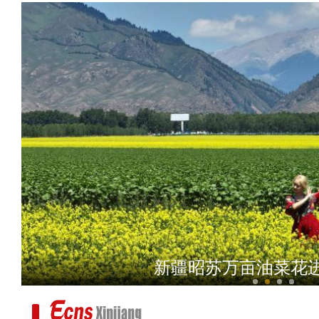
拜城县上半年旅游业持续升
“桃”不掉的甜蜜！新疆库
新疆昭苏万亩油菜花