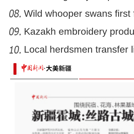
Wild whooper swans first 
X
Kazakh embroidery produ
vil
Local herdsmen transfer 
p