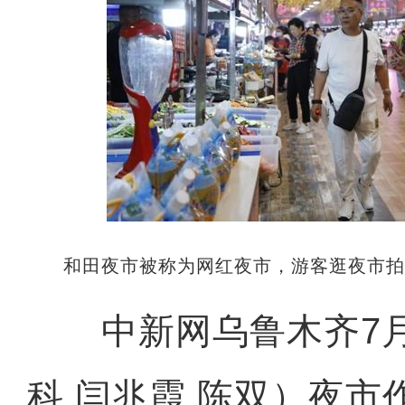
和田夜市被称为网红夜市，游客逛夜市
中新网乌鲁木齐7月1
科 闫兆霞 陈双）夜市