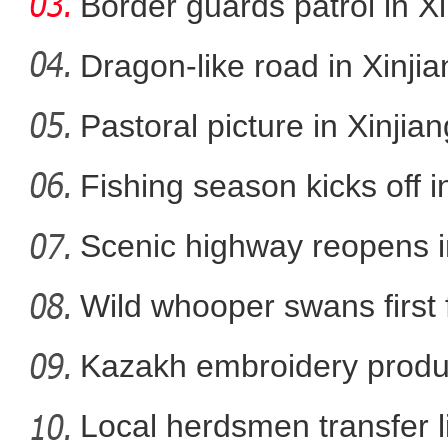
Border guards patrol in Xi
Dragon-like road in Xinji
Pastoral picture in Xinjian
新疆沙雅县：升级农家乐
Fishing season kicks off i
Scenic highway reopens i
Wild whooper swans first 
X
Kazakh embroidery produ
vil
Local herdsmen transfer 