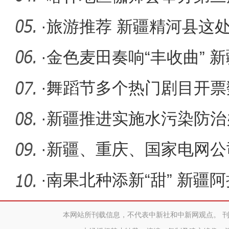
活动
·
旅游推荐 新疆精河县这
·
金色麦田奏响“丰收曲” 新
麦开镰
·
舞蹈节多个热门剧目开票
·
新疆推进实施水污染防治
·
新疆、重庆、国家电网公
期合作协
·
南果北种添新“甜” 新疆
香果获
本网站所刊载信息，不代表中新社和中新网观点。 