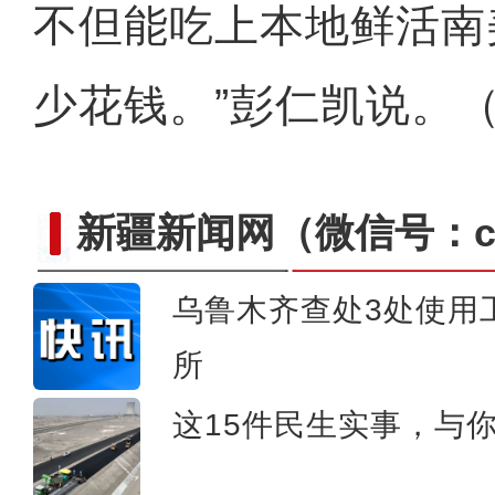
不但能吃上本地鲜活南
少花钱。”彭仁凯说。
新疆新闻网
（微信号：cn
乌鲁木齐查处3处使用
所
新疆沙雅县：升级农家乐
这15件民生实事，与