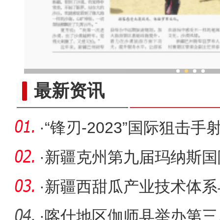
新疆霍城：丝路古城绽放
最新资讯
·
“锋刃-2023”国际狙击
支撑公
·
新疆克州第九届玛纳斯国
·
新疆西甜瓜产业技术体系
进会在伽
·
喀什地区伽师县举办第三