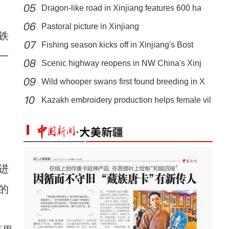
Dragon-like road in Xinjiang features 600 ha
Pastoral picture in Xinjiang
铁
Fishing season kicks off in Xinjiang's Bost
一
Scenic highway reopens in NW China's Xinj
Wild whooper swans first found breeding in X
中国出口吉尔吉斯斯坦1000辆客车订单首批通
Kazakh embroidery production helps female vil
摄
进
的