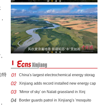
不
丽，
航拍新疆库车红山石林 峰峦林立
风吹麦浪遍地香 新疆昭苏“丰”景如画
”。
的特
China's largest electrochemical energy storag
Xinjiang adds record installed new energy cap
'Mirror of sky' on Nalati grassland in Xinj
新疆阿克苏市：李子丰收 村民“甜蜜”致富
Border guards patrol in Xinjiang's 'mosquito
，