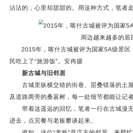
沾沾的，心里却甜甜的。用这种方式，笔者
2015年，喀什古城被评为国家5A级
民吃上了“旅游饭”。安冉摄
新古城与旧邻居
古城里纵横交错的街巷、层叠错落的土屋
及道路两旁的桑葚树，每一处细节都能让记
带着这遥远的回忆，笔者一行在古城漫无
进去，点完餐与老板攀谈起来。
谁知，这位“老板”是店主的邻居，来帮忙