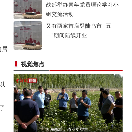
战部举办青年党员理论学习小
新疆阿克苏市：李子丰收 村民“甜蜜”致富
组交流活动
又有两家首店登陆乌市 “五
一”期间陆续开业
的居
视觉焦点
中国出口吉尔吉斯斯坦1000辆客车订单首批通
以
了
机械赋能让农业更智慧