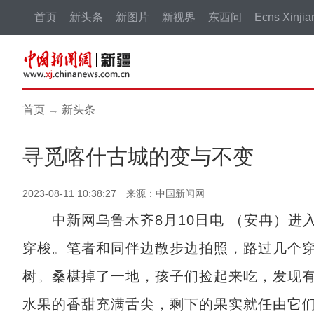
首页
新头条
新图片
新视界
东西问
Ecns Xinjia
首页
→
新头条
寻觅喀什古城的变与不变
2023-08-11 10:38:27 来源：中国新闻网
中新网乌鲁木齐8月10日电 （安冉）进
穿梭。笔者和同伴边散步边拍照，路过几个
树。桑椹掉了一地，孩子们捡起来吃，发现
水果的香甜充满舌尖，剩下的果实就任由它