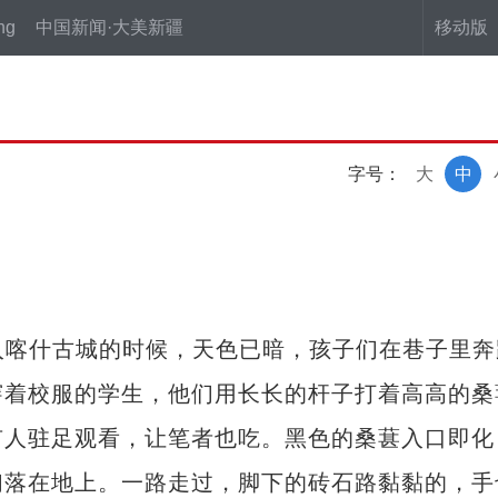
ng
中国新闻·大美新疆
移动版
字号：
大
中
入喀什古城的时候，天色已暗，孩子们在巷子里奔
穿着校服的学生，他们用长长的杆子打着高高的桑
有人驻足观看，让笔者也吃。黑色的桑葚入口即化
们落在地上。一路走过，脚下的砖石路黏黏的，手