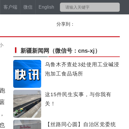
客户端
微信
English
分享到：
小
新疆新闻网
（微信号：cns-xj）
乌鲁木齐查处3处使用工业碱浸
泡加工食品场所
跑
这15件民生实事，与你我有
葚
关！
，
【丝路同心圆】自治区党委统
也