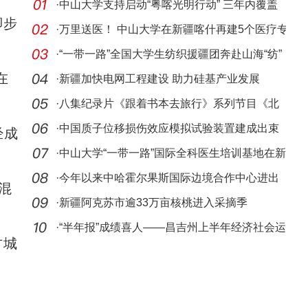
·
中山大学支持启动“粤喀光明行动” 三年内覆盖
脚步
喀什
·
万里送医！ 中山大学在新疆喀什再建5个医疗专
家工
·
“一带一路”全国大学生纺织援疆团奔赴山海“纺”
在
·
新疆加快电网工程建设 助力硅基产业发展
·
八集纪录片《跟着书本去旅行》系列节目《北
庭故事
·
中国质子位移损伤效应模拟试验装置建成出束
经成
·
中山大学“一带一路”国际全科医生培训基地在新
疆
·
今年以来中哈霍尔果斯国际边境合作中心进出
混
逾200万
·
新疆阿克苏市逾33万亩核桃进入采摘季
·
“半年报”成绩喜人——昌吉州上半年经济社会运
古城
行