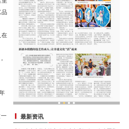
店里
艺品
人在
，
年
新疆木模戳印技艺传承人：让非遗文化“活”
做一
最新资讯