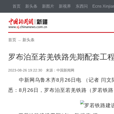
首页
新头条
新图片
新视界
东西问
Ecns Xinjia
首页
→
新头条
罗布泊至若羌铁路先期配套工
2023-08-26 19:22:30 来源：中国新闻网
中新网乌鲁木齐8月26日电 （记者 闫文
悉：8月26日，罗布泊至若羌铁路（罗若铁