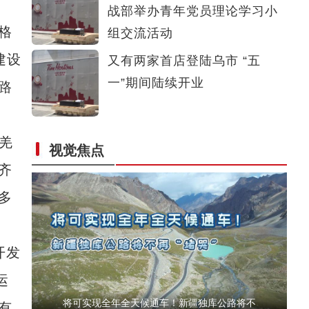
战部举办青年党员理论学习小
在港台胞参观新疆喀赞其民俗旅游区、进民居
格
组交流活动
建设
又有两家首店登陆乌市 “五
一”期间陆续开业
路
羌
视觉焦点
中亚媒体高层走进新疆吐鲁番 体验古老而热情
齐
多
开发
运
将可实现全年全天候通车！新疆独库公路将不
有