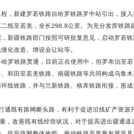
程，新建罗若铁路自哈罗铁路罗中站引出，接入
二线至若羌，全长298.8公里。为充分发挥铁路
配，新疆铁路部门按照可研批复意见，启动罗若铁
无缝化改造、增设会让站等。
—哈罗铁路贯通，目前正在使用中，但罗布泊至若
路、和田至若羌铁路、南疆铁路等共同构成乌鲁木
内环线铁路，并与兰新铁路、格库铁路衔接，形成
通既有路网断头路，有利于促进沿线矿产资源
运量，改善既有线经营状况，对于提高进出疆通道
局、提升路网整体效能、推动铁路高质量发展等具