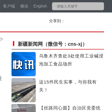
客户端
微信
English
分享到：
小
新疆新闻网
（微信号：cns-xj）
乌鲁木齐查处3处使用工业碱浸
泡加工食品场所
获
这15件民生实事，与你我有
关！
【丝路同心圆】自治区党委统