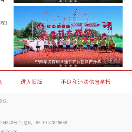
嘉琛】
农家小院的兄弟情
中国罐协首届番茄节在新疆昌吉开幕
息
进入旧版
不良和违法信息举报
授权。
在港台胞参观新疆喀赞其民俗旅游区、进民居
004340号-1
] 总机：86-10-87826688