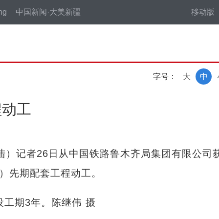
ng
中国新闻·大美新疆
移动版
字号：
大
中
程动工
陆）记者26日从中国铁路鲁木齐局集团有限公司
路）先期配套工程动工。