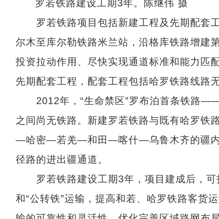
罗若铁路建设工期3年。陈继伟 摄
罗若铁路项目包括新建工程及先期配套工
尔木至库尔勒铁路米兰站，沿格库铁路增建第
投资拉动作用、尽快实现通道标准和能力匹
先期配套工程，配套工程包括哈罗铁路线路
2012年，“生命禁区”罗布泊首条铁路—
之间尚无铁路。新建罗若铁路与既有哈罗铁
—哈密—若羌—和田—喀什—乌鲁木齐的疆
径路的进出疆通道。
罗若铁路建设工期3年，项目建成后，可打
和“公转铁”运输，提高和若、哈罗铁路客货
输的可靠性和灵活性、优化完善区域路网布