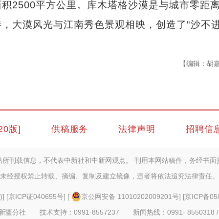
2500平方公里。库木塔格沙漠是与城市零距
，大漠风光与江南秀色景观相映，创造了“沙不
【编辑：胡
20版]
供稿服务
法律声明
招聘信
站所刊载信息，不代表中新社和中新网观点。 刊用本网站稿件，务经书面
未经授权禁止转载、摘编、复制及建立镜像，违者将依法追究法律责任。
)
] [
京ICP证040655号
] [
京公网安备 11010202009201号
] [
京ICP备05
疆分社 技术支持：0991-8557237 新闻热线：0991- 8550318 /