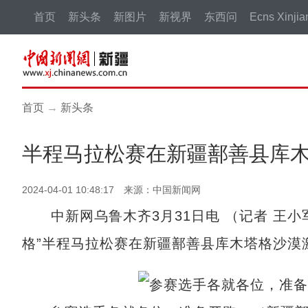
首页
新头条
新图片
新视界
东西问
Ecns Xinjia
首页
→
新头条
半程马拉松赛在新疆鄯善县库
2024-04-01 10:48:17 来源：中国新闻网
中新网乌鲁木齐3月31日电 （记者 王小军）
格”半程马拉松赛在新疆鄯善县库木塔格沙漠