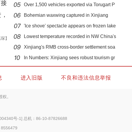
离接
Over 1,500 vehicles exported via Torugart P
进，
Bohemian waxwing captured in Xinjiang
'Ice shove' spectacle appears on frozen lake
Lowest temperature recorded in NW China's
嘉琛】
Xinjiang's RMB cross-border settlement soa
新疆百万亩棉花开播 现代农机“唱主角”
In Numbers: Xinjiang sees robust tourism gr
息
进入旧版
不良和违法信息举报
授权。
004340号-1
] 总机：86-10-87826688
 8556479