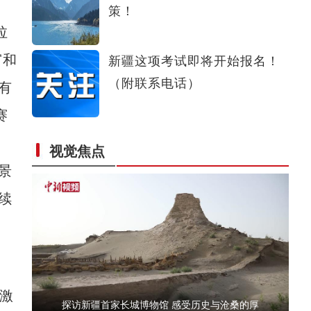
策！
杭州援疆阿克苏市104辆电动环卫车交付使用
拉
窗和
新疆这项考试即将开始报名！
（附联系电话）
有
赛
视觉焦点
新疆百万亩棉花开播 现代农机“唱主角”
景
续
激
探访新疆首家长城博物馆 感受历史与沧桑的厚