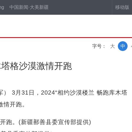
ng
中国新闻·大美新疆
移动版
字号：
大
中
木塔格沙漠激情开跑
 3月31日，2024“相约沙漠楼兰 畅跑库木塔
激情开跑。