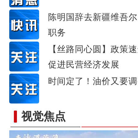
陈明国辞去新疆维吾尔
职务
【丝路同心圆】政策速
促进民营经济发展
时间定了！油价又要调
视觉焦点
若羌：螺丝椒“热