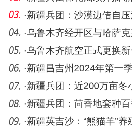
位运用
·
新疆兵团：沙漠边借自压
药显成效
·
乌鲁木齐经开区与哈萨克
会签署合
·
乌鲁木齐航空正式更换新
·
新疆昌吉州2024年第一
摩会召开
·
新疆兵团：近200万亩冬
良好
·
新疆兵团：茴香地套种百
富路
·
新疆英吉沙：“熊猫羊”养