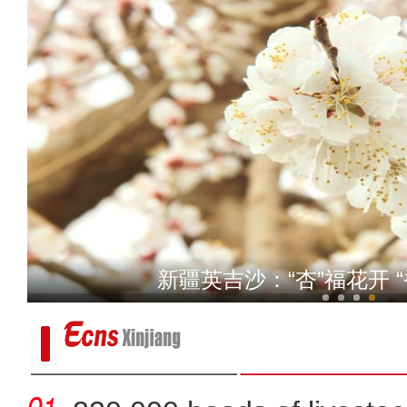
若羌：大棚香菜抢“
新疆英吉沙：“杏”福花开 