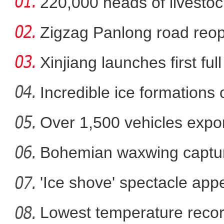
220,000 heads of livestoc
betwee
Zigzag Panlong road reopen
Xinjiang launches first ful
Incredible ice formations
Over 1,500 vehicles expor
Bohemian waxwing captur
'Ice shove' spectacle app
Lowest temperature reco