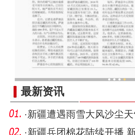
新疆一张“大馕” 何以入选国
最新资讯
·
新疆遭遇雨雪大风沙尘天
·
新疆兵团棉花陆续开播 