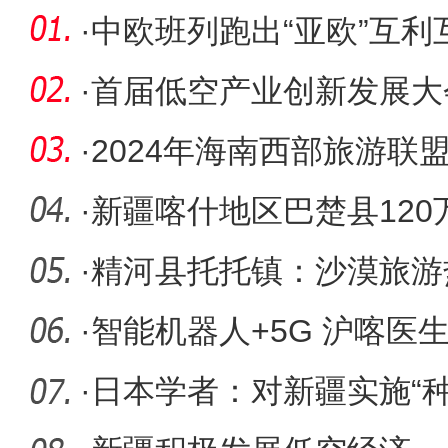
·
中欧班列跑出“亚欧”互利
·
首届低空产业创新发展大
·
2024年海南西部旅游联
站）召开
·
新疆喀什地区巴楚县12
键期
·
精河县托托镇：沙漠旅游
·
智能机器人+5G 沪喀医
患者成功
·
日本学者：对新疆实施“