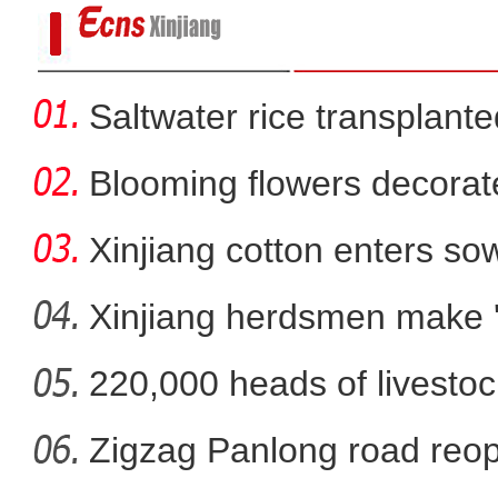
Saltwater rice transplante
Blooming flowers decorat
Xinjiang cotton enters s
Xinjiang herdsmen make 'li
220,000 heads of livestoc
我把柯坪大湾沟拍
betwee
Zigzag Panlong road reopen