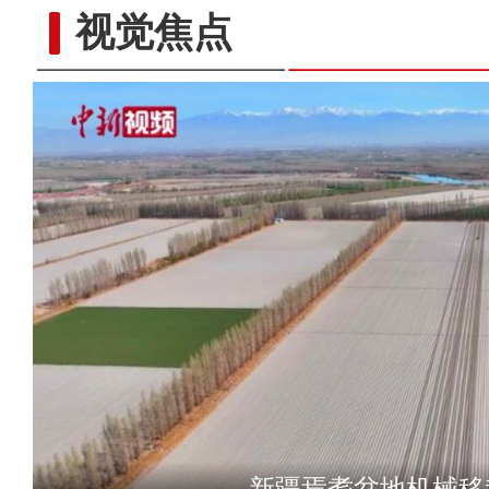
视觉焦点
新疆喀什400余万亩冬
新疆焉耆盆地机械移