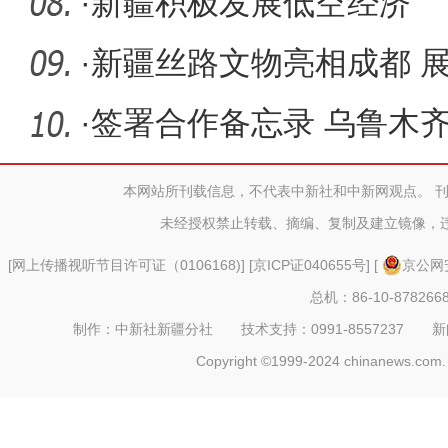
·
新疆积极发展低空经济
·
新疆丝路文物亮相成都 
高光
·
签署合作备忘录 乌鲁木
斯坦将开
本网站所刊载信息，不代表中新社和中新网观点。 
未经授权禁止转载、摘编、复制及建立镜像，
[
网上传播视听节目许可证（0106168)
] [
京ICP证040655号
] [
京公网安
总机：86-10-878266
制作：中新社新疆分社 技术支持：0991-8557237 新闻热线：
Copyright ©1999-2024 chinanews.com. 