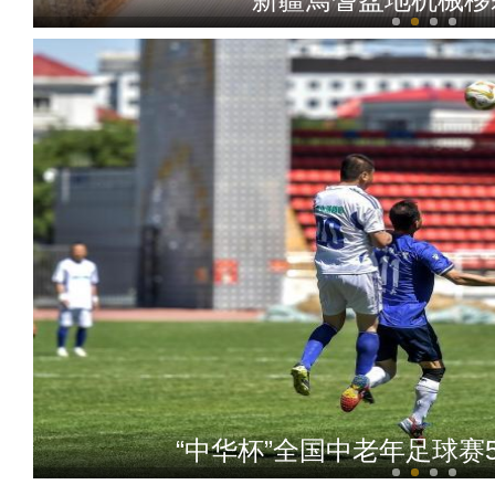
新疆吉木萨尔：15万余头牲
“中华杯”全国中老年足球赛