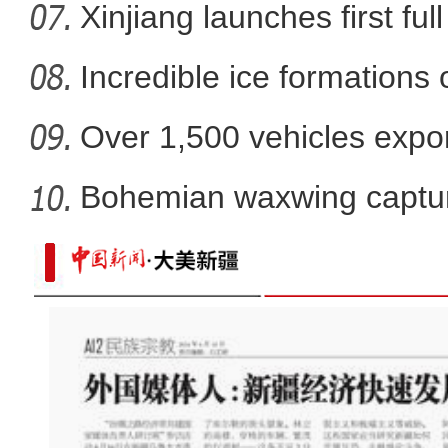
Xinjiang launches first ful
Incredible ice formations
Over 1,500 vehicles expor
Bohemian waxwing captur
新疆喀什400余万亩冬