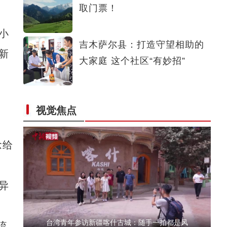
取门票！
（追风逐日看新疆）新疆首座高效N型大尺寸
小
吉木萨尔县：打造守望相助的
新
大家庭 这个社区“有妙招”
视觉焦点
台湾青年参访喀什大学：想体验更多中华文化
念给
异
台湾青年参访新疆喀什古城：随手一拍都是风
流