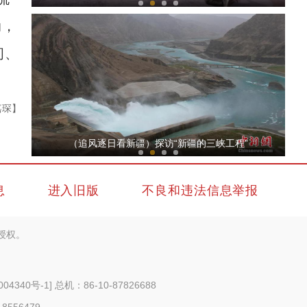
动，
间、
嘉琛】
（追风逐日看新疆）“疆电外送”首个特高压
（追风逐日看新疆）探访“新疆的三峡工程”
息
进入旧版
不良和违法信息举报
授权。
（追风逐日看新疆）新疆首座高效N型大尺寸
004340号-1
] 总机：86-10-87826688