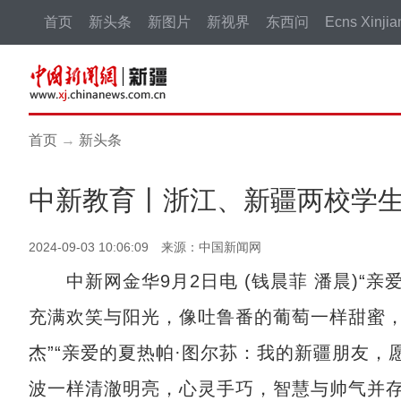
首页
新头条
新图片
新视界
东西问
Ecns Xinjia
首页
→
新头条
中新教育丨浙江、新疆两校学生
2024-09-03 10:06:09 来源：中国新闻网
中新网金华9月2日电 (钱晨菲 潘晨)“亲
充满欢笑与阳光，像吐鲁番的葡萄一样甜蜜
杰”“亲爱的夏热帕·图尔荪：我的新疆朋友
波一样清澈明亮，心灵手巧，智慧与帅气并存