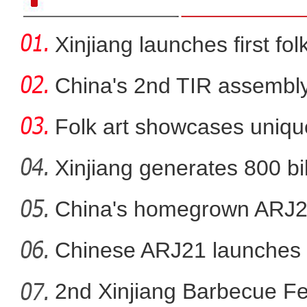
Xinjiang launches first fo
China's 2nd TIR assembly
Folk art showcases unique
her
Xinjiang generates 800 bi
China's homegrown ARJ21
新疆：万名学子走沙漠 
Chinese ARJ21 launches f
2nd Xinjiang Barbecue Fes