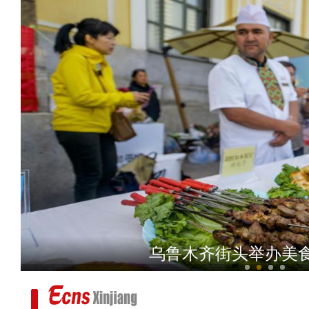
新疆发现世界濒危灭绝
乌鲁木齐街头举办美